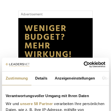
Advertisement
Zustimmung
Details
Anzeigeneinstellungen
Über
Verantwortungsvoller Umgang mit Ihren Daten
Wir und
unsere 58 Partner
verarbeiten Ihre persönlichen
Daten, wie z. B. Ihre IP-Adresse, mithilfe von