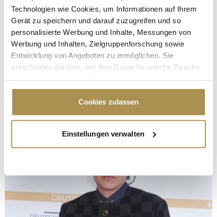
Technologien wie Cookies, um Informationen auf Ihrem
Gerät zu speichern und darauf zuzugreifen und so
personalisierte Werbung und Inhalte, Messungen von
Werbung und Inhalten, Zielgruppenforschung sowie
Entwicklung von Angeboten zu ermöglichen. Sie
entscheiden darüber, wer Ihre Daten für welche Zwecke
nutzt. Sie können Ihre Einwilligung jederzeit über die
Cookie-Erklärung oder durch Klicken auf das Privacy
Trigger Symbol ändern oder widerrufen
Cookies zulassen
Wenn Sie es erlauben, würden wir auch gerne:
Einstellungen verwalten
Informationen über Ihre geografische Lage
erfassen, welche bis auf einige Meter genau sein
können
Ihr Gerät durch aktives Scannen nach
bestimmten Merkmalen (Fingerprinting) identifizieren
Erfahren Sie mehr darüber, wie Ihre persönlichen Daten
verarbeitet werden, und legen Sie Ihre Präferenzen im