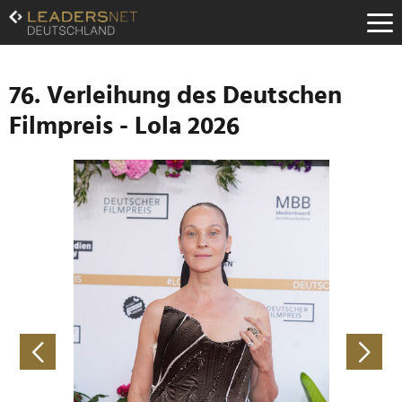
Zum
Inhalt
Zur
Fußzeilen-
Navigation
76. Verleihung des Deutschen
Zur
Filmpreis - Lola 2026
Hauptnavigation