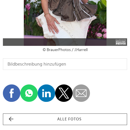
© BrauerPhotos / J.Harrell
ALLE FOTOS