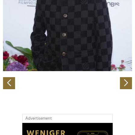
Abschnitt Einzelheiten
fest.
Wir verwenden Cookies, um Inhalte und Anzeigen zu
personalisieren, Funktionen für soziale Medien anbieten
zu können und die Zugriffe auf unsere Website zu
analysieren. Außerdem geben wir Informationen zu Ihrer
Verwendung unserer Website an unsere Partner für
soziale Medien, Werbung und Analysen weiter. Unsere
Partner führen diese Informationen möglicherweise mit
weiteren Daten zusammen, die Sie ihnen bereitgestellt
haben oder die sie im Rahmen Ihrer Nutzung der Dienste
gesammelt haben.
Advertisement