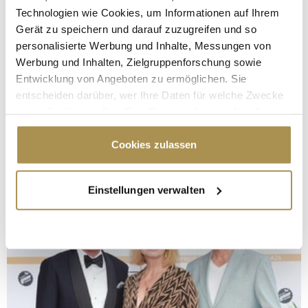
Technologien wie Cookies, um Informationen auf Ihrem
Gerät zu speichern und darauf zuzugreifen und so
personalisierte Werbung und Inhalte, Messungen von
Werbung und Inhalten, Zielgruppenforschung sowie
Entwicklung von Angeboten zu ermöglichen. Sie
entscheiden darüber, wer Ihre Daten für welche Zwecke
nutzt. Sie können Ihre Einwilligung jederzeit über die
Cookie-Erklärung oder durch Klicken auf das Privacy
Trigger Symbol ändern oder widerrufen
Cookies zulassen
Wenn Sie es erlauben, würden wir auch gerne:
Einstellungen verwalten
Informationen über Ihre geografische Lage
erfassen, welche bis auf einige Meter genau sein
können
Ihr Gerät durch aktives Scannen nach
bestimmten Merkmalen (Fingerprinting) identifizieren
Erfahren Sie mehr darüber, wie Ihre persönlichen Daten
verarbeitet werden, und legen Sie Ihre Präferenzen im