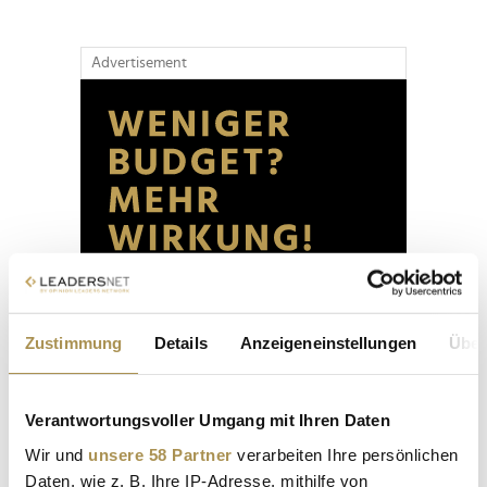
Advertisement
Zustimmung
Details
Anzeigeneinstellungen
Über
Verantwortungsvoller Umgang mit Ihren Daten
Wir und
unsere 58 Partner
verarbeiten Ihre persönlichen
Daten, wie z. B. Ihre IP-Adresse, mithilfe von