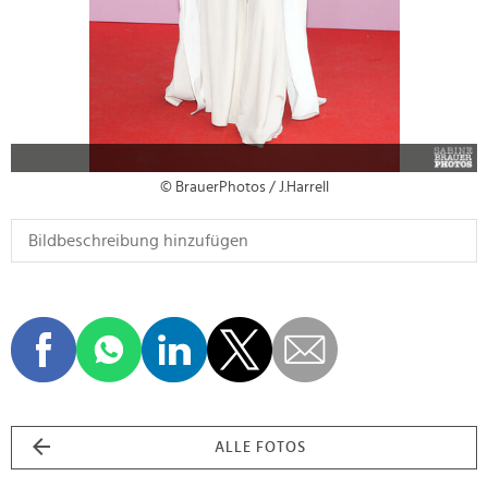
© BrauerPhotos / J.Harrell
ALLE FOTOS