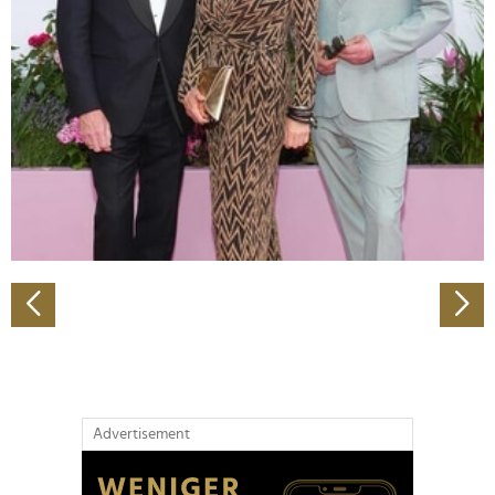
Abschnitt Einzelheiten
fest.
Wir verwenden Cookies, um Inhalte und Anzeigen zu
personalisieren, Funktionen für soziale Medien anbieten
zu können und die Zugriffe auf unsere Website zu
analysieren. Außerdem geben wir Informationen zu Ihrer
Verwendung unserer Website an unsere Partner für
soziale Medien, Werbung und Analysen weiter. Unsere
Partner führen diese Informationen möglicherweise mit
weiteren Daten zusammen, die Sie ihnen bereitgestellt
haben oder die sie im Rahmen Ihrer Nutzung der Dienste
gesammelt haben.
Advertisement