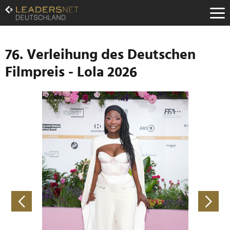
Zum
Inhalt
Zur
Fußzeilen-
Navigation
76. Verleihung des Deutschen
Zur
Filmpreis - Lola 2026
Hauptnavigation