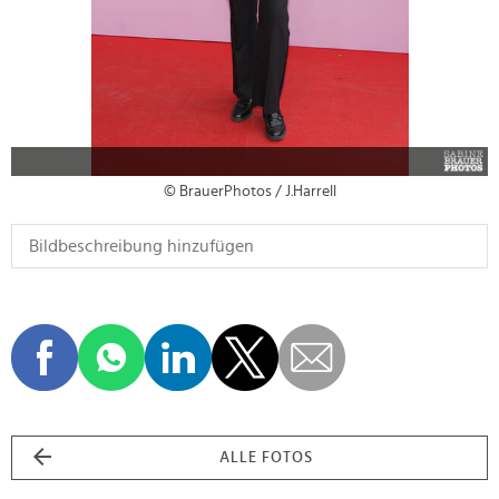
© BrauerPhotos / J.Harrell
ALLE FOTOS