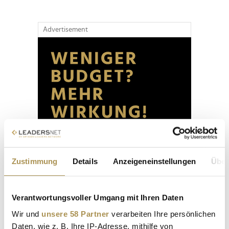
Advertisement
Zustimmung
Details
Anzeigeneinstellungen
Über
Verantwortungsvoller Umgang mit Ihren Daten
Wir und
unsere 58 Partner
verarbeiten Ihre persönlichen
Daten, wie z. B. Ihre IP-Adresse, mithilfe von