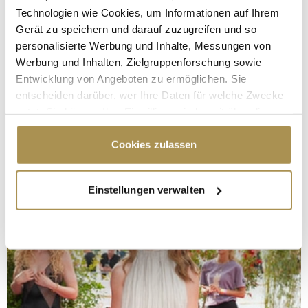
Technologien wie Cookies, um Informationen auf Ihrem
Gerät zu speichern und darauf zuzugreifen und so
personalisierte Werbung und Inhalte, Messungen von
Werbung und Inhalten, Zielgruppenforschung sowie
Entwicklung von Angeboten zu ermöglichen. Sie
entscheiden darüber, wer Ihre Daten für welche Zwecke
nutzt. Sie können Ihre Einwilligung jederzeit über die
Cookie-Erklärung oder durch Klicken auf das Privacy
Trigger Symbol ändern oder widerrufen
Cookies zulassen
Wenn Sie es erlauben, würden wir auch gerne:
Einstellungen verwalten
Informationen über Ihre geografische Lage
erfassen, welche bis auf einige Meter genau sein
können
Ihr Gerät durch aktives Scannen nach
bestimmten Merkmalen (Fingerprinting) identifizieren
Erfahren Sie mehr darüber, wie Ihre persönlichen Daten
verarbeitet werden, und legen Sie Ihre Präferenzen im