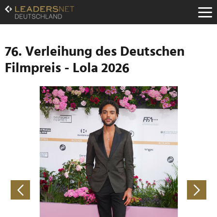
Zum
Inhalt
Zur
Fußzeilen-
Navigation
76. Verleihung des Deutschen
Zur
Filmpreis - Lola 2026
Hauptnavigation