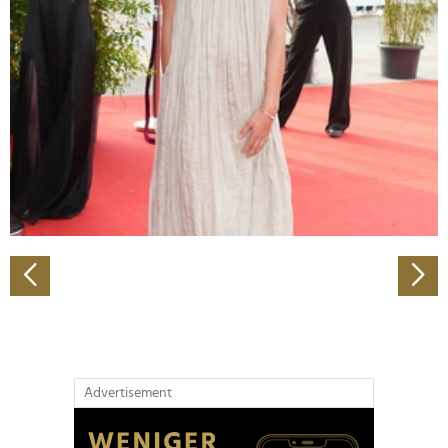
Abschnitt Einzelheiten
fest.
Wir verwenden Cookies, um Inhalte und Anzeigen zu
personalisieren, Funktionen für soziale Medien anbieten
zu können und die Zugriffe auf unsere Website zu
analysieren. Außerdem geben wir Informationen zu Ihrer
Verwendung unserer Website an unsere Partner für
soziale Medien, Werbung und Analysen weiter. Unsere
Partner führen diese Informationen möglicherweise mit
weiteren Daten zusammen, die Sie ihnen bereitgestellt
haben oder die sie im Rahmen Ihrer Nutzung der Dienste
gesammelt haben.
Advertisement