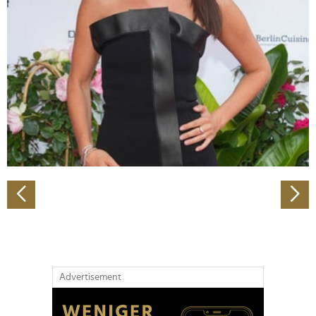
Abschnitt Einzelheiten
fest.
Wir verwenden Cookies, um Inhalte und Anzeigen zu
personalisieren, Funktionen für soziale Medien anbieten
zu können und die Zugriffe auf unsere Website zu
analysieren. Außerdem geben wir Informationen zu Ihrer
Verwendung unserer Website an unsere Partner für
soziale Medien, Werbung und Analysen weiter. Unsere
Partner führen diese Informationen möglicherweise mit
weiteren Daten zusammen, die Sie ihnen bereitgestellt
haben oder die sie im Rahmen Ihrer Nutzung der Dienste
gesammelt haben.
Advertisement