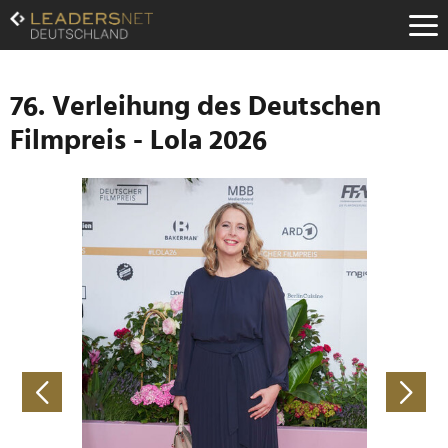
Zum
Inhalt
Zur
Fußzeilen-
Navigation
76. Verleihung des Deutschen
Zur
Filmpreis - Lola 2026
Hauptnavigation