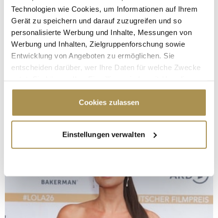
Technologien wie Cookies, um Informationen auf Ihrem
Gerät zu speichern und darauf zuzugreifen und so
personalisierte Werbung und Inhalte, Messungen von
Werbung und Inhalten, Zielgruppenforschung sowie
Entwicklung von Angeboten zu ermöglichen. Sie
entscheiden darüber, wer Ihre Daten für welche Zwecke
nutzt. Sie können Ihre Einwilligung jederzeit über die
Cookie-Erklärung oder durch Klicken auf das Privacy
Trigger Symbol ändern oder widerrufen
Cookies zulassen
Wenn Sie es erlauben, würden wir auch gerne:
Einstellungen verwalten
Informationen über Ihre geografische Lage
erfassen, welche bis auf einige Meter genau sein
können
Ihr Gerät durch aktives Scannen nach
bestimmten Merkmalen (Fingerprinting) identifizieren
Erfahren Sie mehr darüber, wie Ihre persönlichen Daten
verarbeitet werden, und legen Sie Ihre Präferenzen im