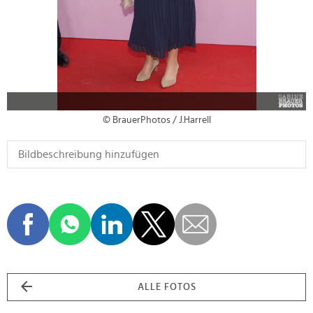
© BrauerPhotos / J.Harrell
ALLE FOTOS