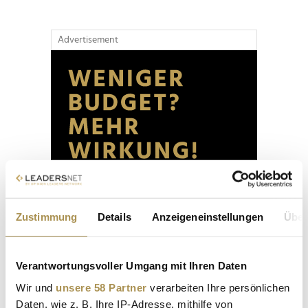
Advertisement
Zustimmung
Details
Anzeigeneinstellungen
Über
Verantwortungsvoller Umgang mit Ihren Daten
Wir und
unsere 58 Partner
verarbeiten Ihre persönlichen
Daten, wie z. B. Ihre IP-Adresse, mithilfe von