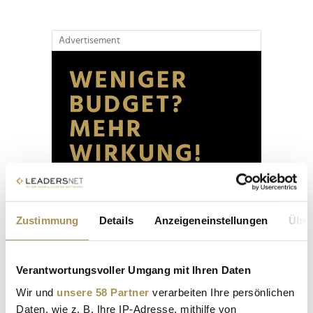
Advertisement
Zustimmung
Details
Anzeigeneinstellungen
Über
Verantwortungsvoller Umgang mit Ihren Daten
Wir und
unsere 58 Partner
verarbeiten Ihre persönlichen
Daten, wie z. B. Ihre IP-Adresse, mithilfe von