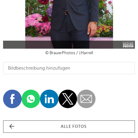
© BrauerPhotos / J.Harrell
ALLE FOTOS