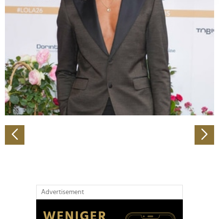
Abschnitt Einzelheiten
fest.
Wir verwenden Cookies, um Inhalte und Anzeigen zu
personalisieren, Funktionen für soziale Medien anbieten
zu können und die Zugriffe auf unsere Website zu
analysieren. Außerdem geben wir Informationen zu Ihrer
Verwendung unserer Website an unsere Partner für
soziale Medien, Werbung und Analysen weiter. Unsere
Partner führen diese Informationen möglicherweise mit
weiteren Daten zusammen, die Sie ihnen bereitgestellt
haben oder die sie im Rahmen Ihrer Nutzung der Dienste
gesammelt haben.
Advertisement