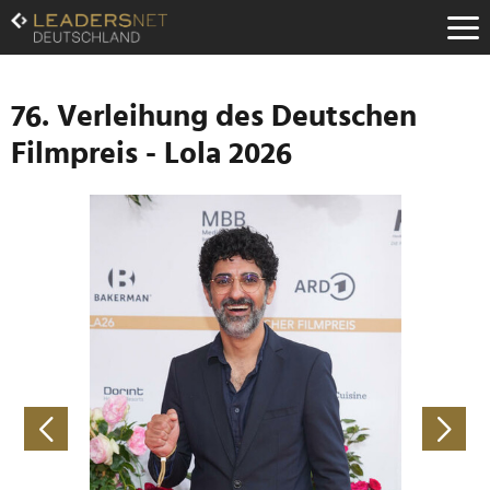
Zum
Inhalt
Zur
Fußzeilen-
Navigation
76. Verleihung des Deutschen
Zur
Filmpreis - Lola 2026
Hauptnavigation