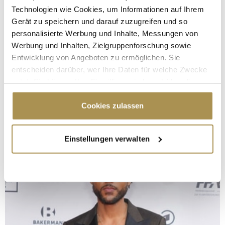
Technologien wie Cookies, um Informationen auf Ihrem
Gerät zu speichern und darauf zuzugreifen und so
personalisierte Werbung und Inhalte, Messungen von
Werbung und Inhalten, Zielgruppenforschung sowie
Entwicklung von Angeboten zu ermöglichen. Sie
entscheiden darüber, wer Ihre Daten für welche Zwecke
nutzt. Sie können Ihre Einwilligung jederzeit über die
Cookie-Erklärung oder durch Klicken auf das Privacy
Trigger Symbol ändern oder widerrufen
Cookies zulassen
Wenn Sie es erlauben, würden wir auch gerne:
Einstellungen verwalten
Informationen über Ihre geografische Lage
erfassen, welche bis auf einige Meter genau sein
können
Ihr Gerät durch aktives Scannen nach
bestimmten Merkmalen (Fingerprinting) identifizieren
Erfahren Sie mehr darüber, wie Ihre persönlichen Daten
verarbeitet werden, und legen Sie Ihre Präferenzen im