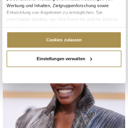
Werbung und Inhalten, Zielgruppenforschung sowie
Entwicklung von Angeboten zu ermöglichen. Sie
entscheiden darüber, wer Ihre Daten für welche Zwecke
nutzt. Sie können Ihre Einwilligung jederzeit über die
Cookie-Erklärung oder durch Klicken auf das Privacy
Trigger Symbol ändern oder widerrufen
Cookies zulassen
Wenn Sie es erlauben, würden wir auch gerne:
Einstellungen verwalten
Informationen über Ihre geografische Lage
erfassen, welche bis auf einige Meter genau sein
können
Ihr Gerät durch aktives Scannen nach
bestimmten Merkmalen (Fingerprinting) identifizieren
Erfahren Sie mehr darüber, wie Ihre persönlichen Daten
verarbeitet werden, und legen Sie Ihre Präferenzen im
Abschnitt Einzelheiten
fest.
Wir verwenden Cookies, um Inhalte und Anzeigen zu