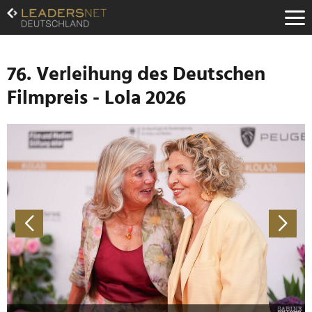
Zum
Inhalt
Zur
Fußzeilen-
Navigation
76. Verleihung des Deutschen
Zur
Filmpreis - Lola 2026
Hauptnavigation