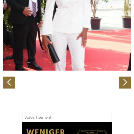
Abschnitt Einzelheiten
fest.
Wir verwenden Cookies, um Inhalte und Anzeigen zu
personalisieren, Funktionen für soziale Medien anbieten
zu können und die Zugriffe auf unsere Website zu
analysieren. Außerdem geben wir Informationen zu Ihrer
Verwendung unserer Website an unsere Partner für
soziale Medien, Werbung und Analysen weiter. Unsere
Partner führen diese Informationen möglicherweise mit
weiteren Daten zusammen, die Sie ihnen bereitgestellt
haben oder die sie im Rahmen Ihrer Nutzung der Dienste
gesammelt haben.
Advertisement