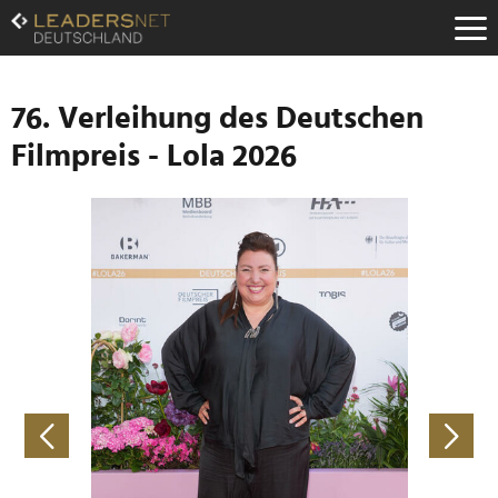
Zum
Inhalt
Zur
Fußzeilen-
Navigation
76. Verleihung des Deutschen
Zur
Filmpreis - Lola 2026
Hauptnavigation