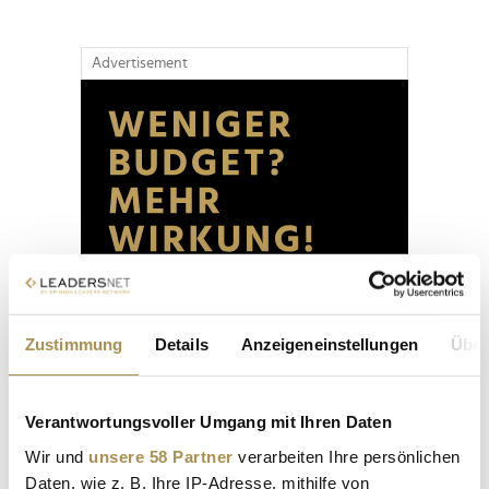
Advertisement
Zustimmung
Details
Anzeigeneinstellungen
Über
Verantwortungsvoller Umgang mit Ihren Daten
Wir und
unsere 58 Partner
verarbeiten Ihre persönlichen
Daten, wie z. B. Ihre IP-Adresse, mithilfe von