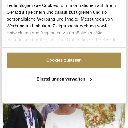
Technologien wie Cookies, um Informationen auf Ihrem
Gerät zu speichern und darauf zuzugreifen und so
personalisierte Werbung und Inhalte, Messungen von
Werbung und Inhalten, Zielgruppenforschung sowie
Entwicklung von Angeboten zu ermöglichen. Sie
entscheiden darüber, wer Ihre Daten für welche Zwecke
nutzt. Sie können Ihre Einwilligung jederzeit über die
Cookie-Erklärung oder durch Klicken auf das Privacy
Trigger Symbol ändern oder widerrufen
Cookies zulassen
Wenn Sie es erlauben, würden wir auch gerne:
Einstellungen verwalten
Informationen über Ihre geografische Lage
erfassen, welche bis auf einige Meter genau sein
können
Ihr Gerät durch aktives Scannen nach
bestimmten Merkmalen (Fingerprinting) identifizieren
Erfahren Sie mehr darüber, wie Ihre persönlichen Daten
verarbeitet werden, und legen Sie Ihre Präferenzen im