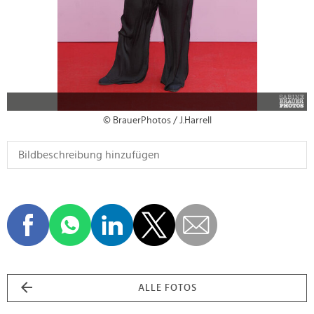
© BrauerPhotos / J.Harrell
ALLE FOTOS