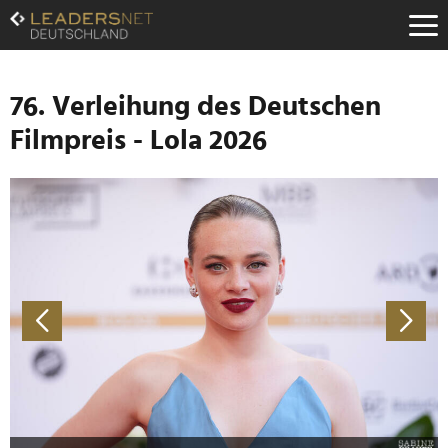
Zum
Inhalt
Zur
Fußzeilen-
Navigation
76. Verleihung des Deutschen
Zur
Filmpreis - Lola 2026
Hauptnavigation