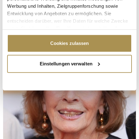
Werbung und Inhalten, Zielgruppenforschung sowie
Entwicklung von Angeboten zu ermöglichen. Sie
entscheiden darüber, wer Ihre Daten für welche Zwecke
nutzt. Sie können Ihre Einwilligung jederzeit über die
Cookie-Erklärung oder durch Klicken auf das Privacy
Trigger Symbol ändern oder widerrufen
Cookies zulassen
Wenn Sie es erlauben, würden wir auch gerne:
Einstellungen verwalten
Informationen über Ihre geografische Lage
erfassen, welche bis auf einige Meter genau sein
können
Ihr Gerät durch aktives Scannen nach
bestimmten Merkmalen (Fingerprinting) identifizieren
Erfahren Sie mehr darüber, wie Ihre persönlichen Daten
verarbeitet werden, und legen Sie Ihre Präferenzen im
Abschnitt Einzelheiten
fest.
Wir verwenden Cookies, um Inhalte und Anzeigen zu