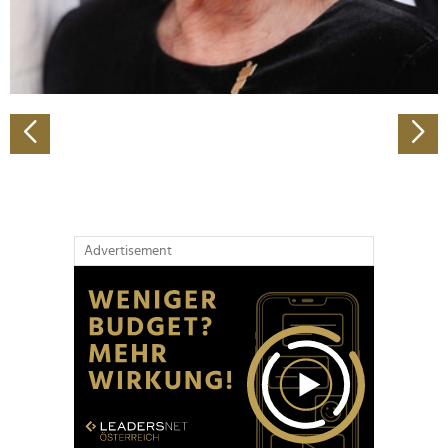
personalisieren, Funktionen für soziale Medien anbieten
zu können und die Zugriffe auf unsere Website zu
analysieren. Außerdem geben wir Informationen zu Ihrer
Verwendung unserer Website an unsere Partner für
soziale Medien, Werbung und Analysen weiter. Unsere
Partner führen diese Informationen möglicherweise mit
weiteren Daten zusammen, die Sie ihnen bereitgestellt
haben oder die sie im Rahmen Ihrer Nutzung der Dienste
gesammelt haben.
Advertisement