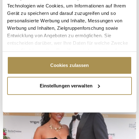
Technologien wie Cookies, um Informationen auf Ihrem
Gerät zu speichern und darauf zuzugreifen und so
personalisierte Werbung und Inhalte, Messungen von
Werbung und Inhalten, Zielgruppenforschung sowie
Entwicklung von Angeboten zu ermöglichen. Sie
entscheiden darüber, wer Ihre Daten für welche Zwecke
nutzt. Sie können Ihre Einwilligung jederzeit über die
Cookie-Erklärung oder durch Klicken auf das Privacy
Trigger Symbol ändern oder widerrufen
Cookies zulassen
Wenn Sie es erlauben, würden wir auch gerne:
Einstellungen verwalten
Informationen über Ihre geografische Lage
erfassen, welche bis auf einige Meter genau sein
können
Ihr Gerät durch aktives Scannen nach
bestimmten Merkmalen (Fingerprinting) identifizieren
Erfahren Sie mehr darüber, wie Ihre persönlichen Daten
verarbeitet werden, und legen Sie Ihre Präferenzen im