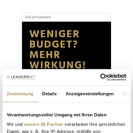
Advertisement
Zustimmung
Details
Anzeigeneinstellungen
Über
Verantwortungsvoller Umgang mit Ihren Daten
Wir und
unsere 58 Partner
verarbeiten Ihre persönlichen
Daten, wie z. B. Ihre IP-Adresse, mithilfe von