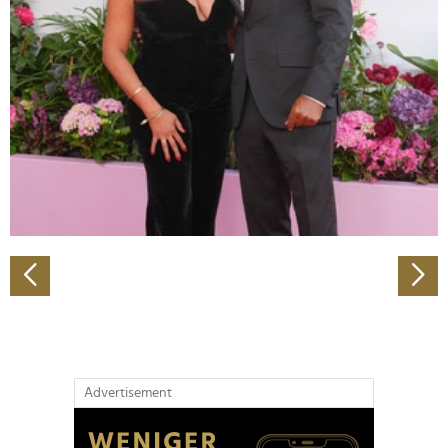
Abschnitt Einzelheiten
fest.
Wir verwenden Cookies, um Inhalte und Anzeigen zu
personalisieren, Funktionen für soziale Medien anbieten
zu können und die Zugriffe auf unsere Website zu
analysieren. Außerdem geben wir Informationen zu Ihrer
Verwendung unserer Website an unsere Partner für
soziale Medien, Werbung und Analysen weiter. Unsere
Partner führen diese Informationen möglicherweise mit
weiteren Daten zusammen, die Sie ihnen bereitgestellt
haben oder die sie im Rahmen Ihrer Nutzung der Dienste
gesammelt haben.
Advertisement