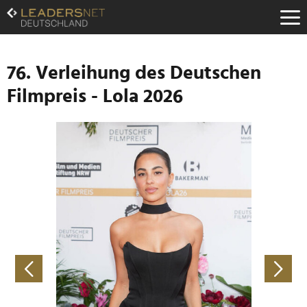
Zum
Inhalt
Zur
Fußzeilen-
Navigation
76. Verleihung des Deutschen
Zur
Filmpreis - Lola 2026
Hauptnavigation