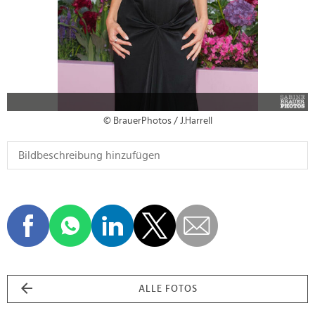
© BrauerPhotos / J.Harrell
ALLE FOTOS