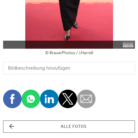
© BrauerPhotos / J.Harrell
ALLE FOTOS