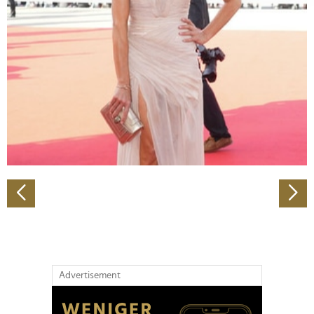
Abschnitt Einzelheiten
fest.
Wir verwenden Cookies, um Inhalte und Anzeigen zu
personalisieren, Funktionen für soziale Medien anbieten
zu können und die Zugriffe auf unsere Website zu
analysieren. Außerdem geben wir Informationen zu Ihrer
Verwendung unserer Website an unsere Partner für
soziale Medien, Werbung und Analysen weiter. Unsere
Partner führen diese Informationen möglicherweise mit
weiteren Daten zusammen, die Sie ihnen bereitgestellt
haben oder die sie im Rahmen Ihrer Nutzung der Dienste
gesammelt haben.
Advertisement