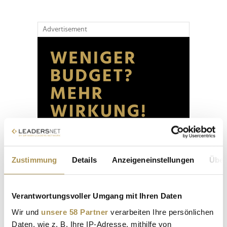
Advertisement
Zustimmung
Details
Anzeigeneinstellungen
Über
Verantwortungsvoller Umgang mit Ihren Daten
Wir und
unsere 58 Partner
verarbeiten Ihre persönlichen
Daten, wie z. B. Ihre IP-Adresse, mithilfe von