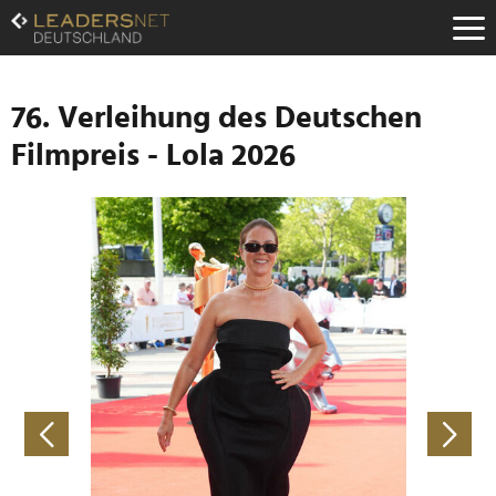
Zum
Inhalt
Zur
Fußzeilen-
Navigation
76. Verleihung des Deutschen
Zur
Filmpreis - Lola 2026
Hauptnavigation