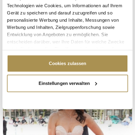
Technologien wie Cookies, um Informationen auf Ihrem
Gerät zu speichern und darauf zuzugreifen und so
personalisierte Werbung und Inhalte, Messungen von
Werbung und Inhalten, Zielgruppenforschung sowie
Entwicklung von Angeboten zu ermöglichen. Sie
entscheiden darüber, wer Ihre Daten für welche Zwecke
nutzt. Sie können Ihre Einwilligung jederzeit über die
Cookie-Erklärung oder durch Klicken auf das Privacy
Trigger Symbol ändern oder widerrufen
Cookies zulassen
Wenn Sie es erlauben, würden wir auch gerne:
Einstellungen verwalten
Informationen über Ihre geografische Lage
erfassen, welche bis auf einige Meter genau sein
können
Ihr Gerät durch aktives Scannen nach
bestimmten Merkmalen (Fingerprinting) identifizieren
Erfahren Sie mehr darüber, wie Ihre persönlichen Daten
verarbeitet werden, und legen Sie Ihre Präferenzen im