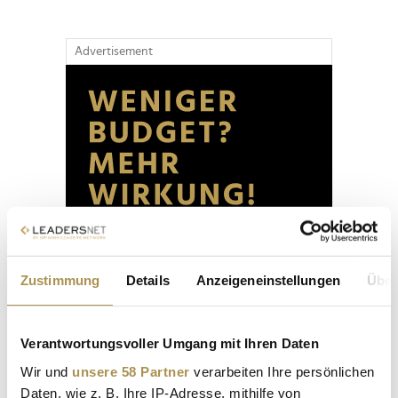
Advertisement
Zustimmung
Details
Anzeigeneinstellungen
Über
Verantwortungsvoller Umgang mit Ihren Daten
Wir und
unsere 58 Partner
verarbeiten Ihre persönlichen
Daten, wie z. B. Ihre IP-Adresse, mithilfe von