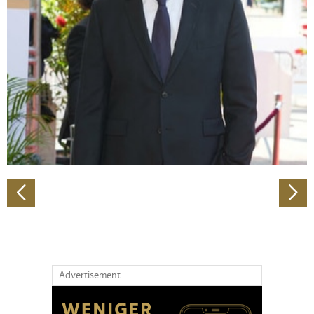
Abschnitt Einzelheiten
fest.
Wir verwenden Cookies, um Inhalte und Anzeigen zu
personalisieren, Funktionen für soziale Medien anbieten
zu können und die Zugriffe auf unsere Website zu
analysieren. Außerdem geben wir Informationen zu Ihrer
Verwendung unserer Website an unsere Partner für
soziale Medien, Werbung und Analysen weiter. Unsere
Partner führen diese Informationen möglicherweise mit
weiteren Daten zusammen, die Sie ihnen bereitgestellt
haben oder die sie im Rahmen Ihrer Nutzung der Dienste
gesammelt haben.
Advertisement