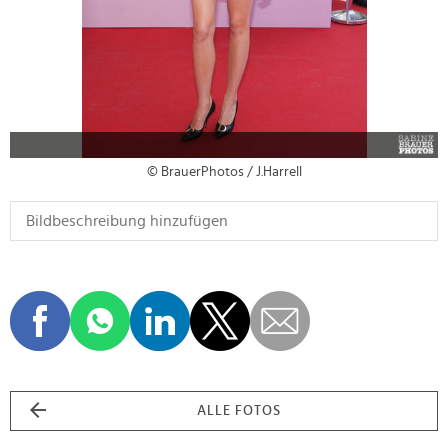
© BrauerPhotos / J.Harrell
ALLE FOTOS