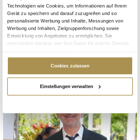
Technologien wie Cookies, um Informationen auf Ihrem
Gerät zu speichern und darauf zuzugreifen und so
personalisierte Werbung und Inhalte, Messungen von
Werbung und Inhalten, Zielgruppenforschung sowie
Entwicklung von Angeboten zu ermöglichen. Sie
entscheiden darüber, wer Ihre Daten für welche Zwecke
nutzt. Sie können Ihre Einwilligung jederzeit über die
Cookie-Erklärung oder durch Klicken auf das Privacy
Trigger Symbol ändern oder widerrufen
Cookies zulassen
Wenn Sie es erlauben, würden wir auch gerne:
Einstellungen verwalten
Informationen über Ihre geografische Lage
erfassen, welche bis auf einige Meter genau sein
können
Ihr Gerät durch aktives Scannen nach
bestimmten Merkmalen (Fingerprinting) identifizieren
Erfahren Sie mehr darüber, wie Ihre persönlichen Daten
verarbeitet werden, und legen Sie Ihre Präferenzen im