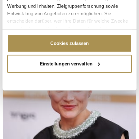
Werbung und Inhalten, Zielgruppenforschung sowie
Entwicklung von Angeboten zu ermöglichen. Sie
entscheiden darüber, wer Ihre Daten für welche Zwecke
nutzt. Sie können Ihre Einwilligung jederzeit über die
Cookie-Erklärung oder durch Klicken auf das Privacy
Trigger Symbol ändern oder widerrufen
Cookies zulassen
Wenn Sie es erlauben, würden wir auch gerne:
Einstellungen verwalten
Informationen über Ihre geografische Lage
erfassen, welche bis auf einige Meter genau sein
können
Ihr Gerät durch aktives Scannen nach
bestimmten Merkmalen (Fingerprinting) identifizieren
Erfahren Sie mehr darüber, wie Ihre persönlichen Daten
verarbeitet werden, und legen Sie Ihre Präferenzen im
Abschnitt Einzelheiten
fest.
Wir verwenden Cookies, um Inhalte und Anzeigen zu