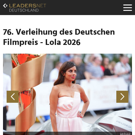
Zum
Inhalt
Zur
Fußzeilen-
Navigation
76. Verleihung des Deutschen
Zur
Filmpreis - Lola 2026
Hauptnavigation