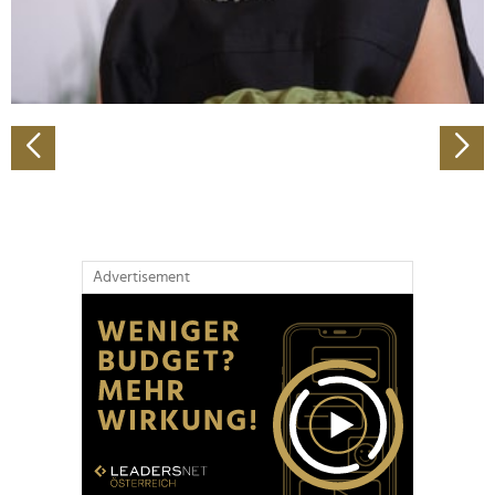
personalisieren, Funktionen für soziale Medien anbieten
zu können und die Zugriffe auf unsere Website zu
analysieren. Außerdem geben wir Informationen zu Ihrer
Verwendung unserer Website an unsere Partner für
soziale Medien, Werbung und Analysen weiter. Unsere
Partner führen diese Informationen möglicherweise mit
weiteren Daten zusammen, die Sie ihnen bereitgestellt
haben oder die sie im Rahmen Ihrer Nutzung der Dienste
gesammelt haben.
Advertisement