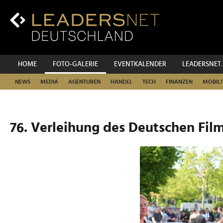
Zum
Inhalt
Zur
Fußzeilen-
Navigation
Zur
HOME
FOTO-GALERIE
EVENTKALENDER
LEADERSNET
Hauptnavigation
NEWS
MEDIA
AGENTUREN
HANDEL
TECH
FINANZEN
MOBILI
76. Verleihung des Deutschen Film