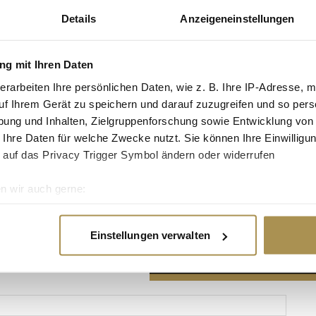
Details
Anzeigeneinstellungen
g mit Ihren Daten
erarbeiten Ihre persönlichen Daten, wie z. B. Ihre IP-Adresse, m
Advertisement
uf Ihrem Gerät zu speichern und darauf zuzugreifen und so pers
ung und Inhalten, Zielgruppenforschung sowie Entwicklung von
 Ihre Daten für welche Zwecke nutzt. Sie können Ihre Einwilligun
 auf das Privacy Trigger Symbol ändern oder widerrufen
n wir auch gerne:
re geografische Lage erfassen, welche bis auf einige Meter gen
es Scannen nach bestimmten Merkmalen (Fingerprinting) identifi
Einstellungen verwalten
ie Ihre persönlichen Daten verarbeitet werden, und legen Sie I
nhalte und Anzeigen zu personalisieren, Funktionen für soziale
Website zu analysieren. Außerdem geben wir Informationen zu I