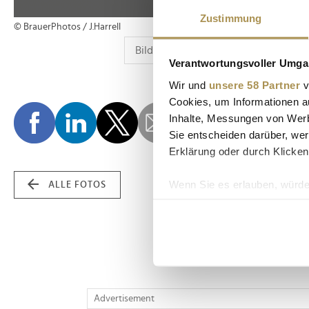
Zustimmung
© BrauerPhotos / J.Harrell
Verantwortungsvoller Umgan
Wir und
unsere 58 Partner
v
Cookies, um Informationen a
Inhalte, Messungen von Werb
Sie entscheiden darüber, wer
Erklärung oder durch Klicken
Wenn Sie es erlauben, würde
ALLE FOTOS
Informationen über Ih
Ihr Gerät durch aktiv
Erfahren Sie mehr darüber, w
Einzelheiten
fest.
Wir verwenden Cookies, um I
Advertisement
und die Zugriffe auf unsere 