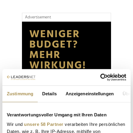
Advertisement
Zustimmung
Details
Anzeigeneinstellungen
Über
Verantwortungsvoller Umgang mit Ihren Daten
Wir und
unsere 58 Partner
verarbeiten Ihre persönlichen
Daten, wie z. B. Ihre IP-Adresse, mithilfe von