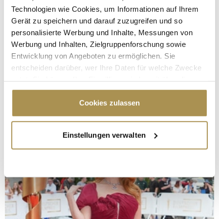
Technologien wie Cookies, um Informationen auf Ihrem
Gerät zu speichern und darauf zuzugreifen und so
personalisierte Werbung und Inhalte, Messungen von
Werbung und Inhalten, Zielgruppenforschung sowie
Entwicklung von Angeboten zu ermöglichen. Sie
entscheiden darüber, wer Ihre Daten für welche Zwecke
nutzt. Sie können Ihre Einwilligung jederzeit über die
Cookie-Erklärung oder durch Klicken auf das Privacy
Trigger Symbol ändern oder widerrufen
Cookies zulassen
Wenn Sie es erlauben, würden wir auch gerne:
Einstellungen verwalten
Informationen über Ihre geografische Lage
erfassen, welche bis auf einige Meter genau sein
können
Ihr Gerät durch aktives Scannen nach
bestimmten Merkmalen (Fingerprinting) identifizieren
Erfahren Sie mehr darüber, wie Ihre persönlichen Daten
verarbeitet werden, und legen Sie Ihre Präferenzen im