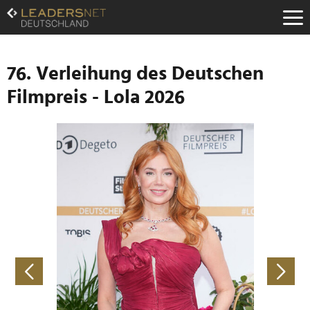
Zum
Inhalt
Zur
Fußzeilen-
Navigation
76. Verleihung des Deutschen
Zur
Filmpreis - Lola 2026
Hauptnavigation