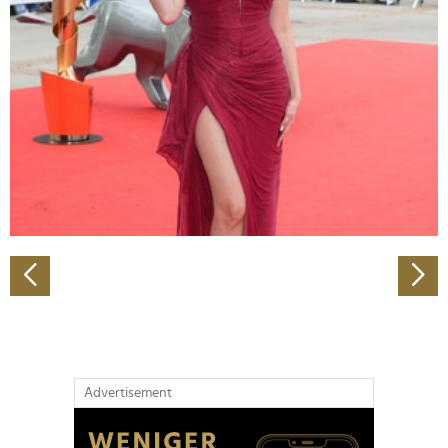
Abschnitt Einzelheiten
fest.
Wir verwenden Cookies, um Inhalte und Anzeigen zu
personalisieren, Funktionen für soziale Medien anbieten
zu können und die Zugriffe auf unsere Website zu
analysieren. Außerdem geben wir Informationen zu Ihrer
Verwendung unserer Website an unsere Partner für
soziale Medien, Werbung und Analysen weiter. Unsere
Partner führen diese Informationen möglicherweise mit
weiteren Daten zusammen, die Sie ihnen bereitgestellt
haben oder die sie im Rahmen Ihrer Nutzung der Dienste
gesammelt haben.
Advertisement