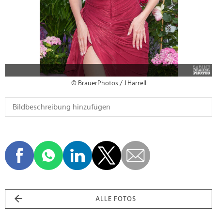
© BrauerPhotos / J.Harrell
ALLE FOTOS