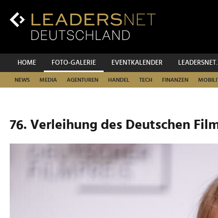
Zum
Inhalt
Zur
Fußzeilen-
Navigation
Zur
HOME
FOTO-GALERIE
EVENTKALENDER
LEADERSNET
Hauptnavigation
NEWS
MEDIA
AGENTUREN
HANDEL
TECH
FINANZEN
MOBILI
76. Verleihung des Deutschen Film