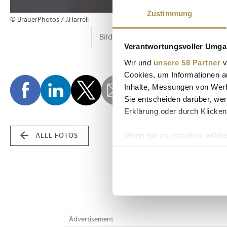
Zustimmung
© BrauerPhotos / J.Harrell
Verantwortungsvoller Umgan
Wir und
unsere 58 Partner
v
Cookies, um Informationen a
Inhalte, Messungen von Werb
Sie entscheiden darüber, wer
Erklärung oder durch Klicken
Wenn Sie es erlauben, würde
ALLE FOTOS
Informationen über Ih
Ihr Gerät durch aktiv
Erfahren Sie mehr darüber, w
Einzelheiten
fest.
Wir verwenden Cookies, um I
Advertisement
und die Zugriffe auf unsere 