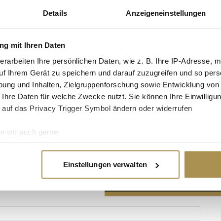
Details
Anzeigeneinstellungen
g mit Ihren Daten
erarbeiten Ihre persönlichen Daten, wie z. B. Ihre IP-Adresse, m
Advertisement
uf Ihrem Gerät zu speichern und darauf zuzugreifen und so pers
ung und Inhalten, Zielgruppenforschung sowie Entwicklung von
 Ihre Daten für welche Zwecke nutzt. Sie können Ihre Einwilligun
 auf das Privacy Trigger Symbol ändern oder widerrufen
n wir auch gerne:
re geografische Lage erfassen, welche bis auf einige Meter gen
es Scannen nach bestimmten Merkmalen (Fingerprinting) identifi
Einstellungen verwalten
ie Ihre persönlichen Daten verarbeitet werden, und legen Sie I
nhalte und Anzeigen zu personalisieren, Funktionen für soziale
Website zu analysieren. Außerdem geben wir Informationen zu I