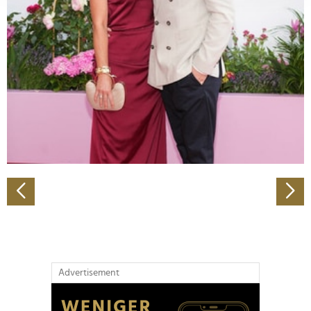
Abschnitt Einzelheiten
fest.
Wir verwenden Cookies, um Inhalte und Anzeigen zu
personalisieren, Funktionen für soziale Medien anbieten
zu können und die Zugriffe auf unsere Website zu
analysieren. Außerdem geben wir Informationen zu Ihrer
Verwendung unserer Website an unsere Partner für
soziale Medien, Werbung und Analysen weiter. Unsere
Partner führen diese Informationen möglicherweise mit
weiteren Daten zusammen, die Sie ihnen bereitgestellt
haben oder die sie im Rahmen Ihrer Nutzung der Dienste
gesammelt haben.
Advertisement