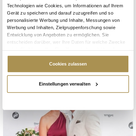
Technologien wie Cookies, um Informationen auf Ihrem
Gerät zu speichern und darauf zuzugreifen und so
personalisierte Werbung und Inhalte, Messungen von
Werbung und Inhalten, Zielgruppenforschung sowie
Entwicklung von Angeboten zu ermöglichen. Sie
entscheiden darüber, wer Ihre Daten für welche Zwecke
nutzt. Sie können Ihre Einwilligung jederzeit über die
Cookie-Erklärung oder durch Klicken auf das Privacy
Trigger Symbol ändern oder widerrufen
Cookies zulassen
Wenn Sie es erlauben, würden wir auch gerne:
Einstellungen verwalten
Informationen über Ihre geografische Lage
erfassen, welche bis auf einige Meter genau sein
können
Ihr Gerät durch aktives Scannen nach
bestimmten Merkmalen (Fingerprinting) identifizieren
Erfahren Sie mehr darüber, wie Ihre persönlichen Daten
verarbeitet werden, und legen Sie Ihre Präferenzen im