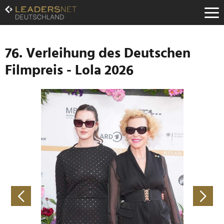
Zum
Inhalt
Zur
Fußzeilen-
Navigation
76. Verleihung des Deutschen
Zur
Filmpreis - Lola 2026
Hauptnavigation