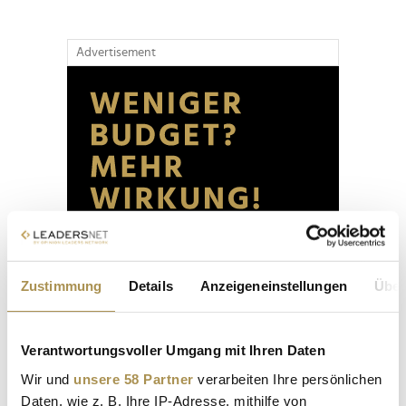
Advertisement
Zustimmung
Details
Anzeigeneinstellungen
Über
Verantwortungsvoller Umgang mit Ihren Daten
Wir und
unsere 58 Partner
verarbeiten Ihre persönlichen
Daten, wie z. B. Ihre IP-Adresse, mithilfe von