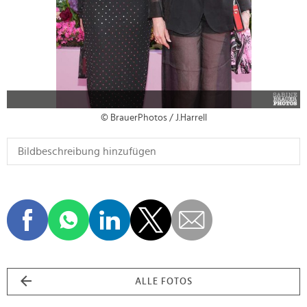
© BrauerPhotos / J.Harrell
ALLE FOTOS