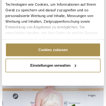
Technologien wie Cookies, um Informationen auf Ihrem
Gerät zu speichern und darauf zuzugreifen und so
personalisierte Werbung und Inhalte, Messungen von
Werbung und Inhalten, Zielgruppenforschung sowie
Entwicklung von Angeboten zu ermöglichen. Sie
entscheiden darüber, wer Ihre Daten für welche Zwecke
nutzt. Sie können Ihre Einwilligung jederzeit über die
Cookie-Erklärung oder durch Klicken auf das Privacy
Trigger Symbol ändern oder widerrufen
Cookies zulassen
Wenn Sie es erlauben, würden wir auch gerne:
Einstellungen verwalten
Informationen über Ihre geografische Lage
erfassen, welche bis auf einige Meter genau sein
können
Ihr Gerät durch aktives Scannen nach
bestimmten Merkmalen (Fingerprinting) identifizieren
Erfahren Sie mehr darüber, wie Ihre persönlichen Daten
verarbeitet werden, und legen Sie Ihre Präferenzen im