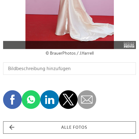
© BrauerPhotos / J.Harrell
ALLE FOTOS