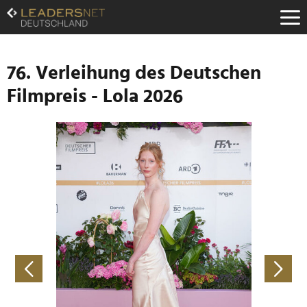
Zum
Inhalt
Zur
Fußzeilen-
Navigation
76. Verleihung des Deutschen
Zur
Filmpreis - Lola 2026
Hauptnavigation