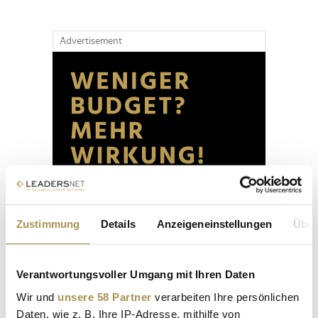
Advertisement
Zustimmung
Details
Anzeigeneinstellungen
Über
Verantwortungsvoller Umgang mit Ihren Daten
Wir und
unsere 58 Partner
verarbeiten Ihre persönlichen
Daten, wie z. B. Ihre IP-Adresse, mithilfe von