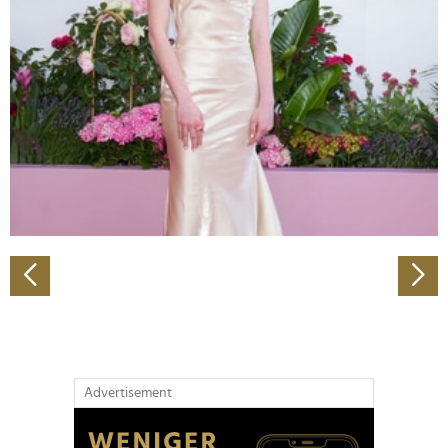
Abschnitt Einzelheiten
fest.
Wir verwenden Cookies, um Inhalte und Anzeigen zu
personalisieren, Funktionen für soziale Medien anbieten
zu können und die Zugriffe auf unsere Website zu
analysieren. Außerdem geben wir Informationen zu Ihrer
Verwendung unserer Website an unsere Partner für
soziale Medien, Werbung und Analysen weiter. Unsere
Partner führen diese Informationen möglicherweise mit
weiteren Daten zusammen, die Sie ihnen bereitgestellt
haben oder die sie im Rahmen Ihrer Nutzung der Dienste
gesammelt haben.
Advertisement