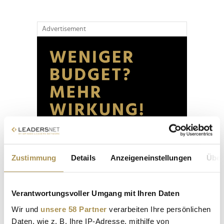
Advertisement
Zustimmung
Details
Anzeigeneinstellungen
Über
Verantwortungsvoller Umgang mit Ihren Daten
Wir und
unsere 58 Partner
verarbeiten Ihre persönlichen
Daten, wie z. B. Ihre IP-Adresse, mithilfe von