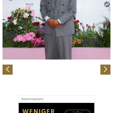
Abschnitt Einzelheiten
fest.
Wir verwenden Cookies, um Inhalte und Anzeigen zu
personalisieren, Funktionen für soziale Medien anbieten
zu können und die Zugriffe auf unsere Website zu
analysieren. Außerdem geben wir Informationen zu Ihrer
Verwendung unserer Website an unsere Partner für
soziale Medien, Werbung und Analysen weiter. Unsere
Partner führen diese Informationen möglicherweise mit
weiteren Daten zusammen, die Sie ihnen bereitgestellt
haben oder die sie im Rahmen Ihrer Nutzung der Dienste
gesammelt haben.
Advertisement