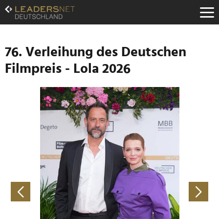
Zum
Inhalt
Zur
Fußzeilen-
Navigation
76. Verleihung des Deutschen
Zur
Filmpreis - Lola 2026
Hauptnavigation