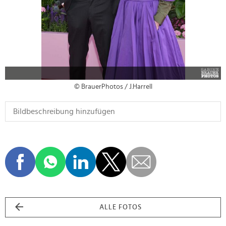
© BrauerPhotos / J.Harrell
ALLE FOTOS