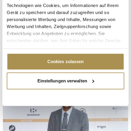
Technologien wie Cookies, um Informationen auf Ihrem
Gerät zu speichern und darauf zuzugreifen und so
personalisierte Werbung und Inhalte, Messungen von
Werbung und Inhalten, Zielgruppenforschung sowie
Entwicklung von Angeboten zu ermöglichen. Sie
entscheiden darüber, wer Ihre Daten für welche Zwecke
nutzt. Sie können Ihre Einwilligung jederzeit über die
Cookie-Erklärung oder durch Klicken auf das Privacy
Trigger Symbol ändern oder widerrufen
Cookies zulassen
Wenn Sie es erlauben, würden wir auch gerne:
Einstellungen verwalten
Informationen über Ihre geografische Lage
erfassen, welche bis auf einige Meter genau sein
können
Ihr Gerät durch aktives Scannen nach
bestimmten Merkmalen (Fingerprinting) identifizieren
Erfahren Sie mehr darüber, wie Ihre persönlichen Daten
verarbeitet werden, und legen Sie Ihre Präferenzen im