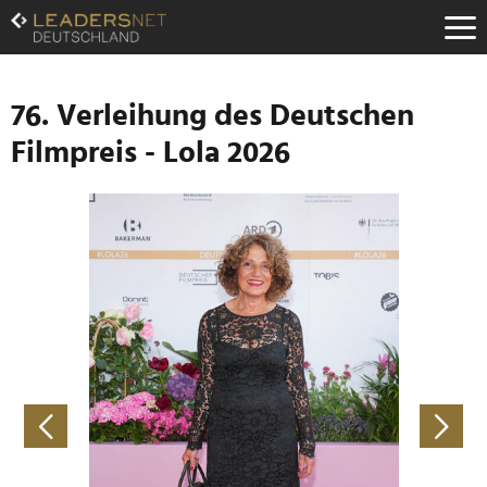
Zum
Inhalt
Zur
Fußzeilen-
Navigation
76. Verleihung des Deutschen
Zur
Filmpreis - Lola 2026
Hauptnavigation