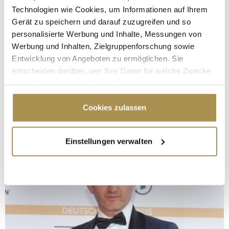
Technologien wie Cookies, um Informationen auf Ihrem
Gerät zu speichern und darauf zuzugreifen und so
personalisierte Werbung und Inhalte, Messungen von
Werbung und Inhalten, Zielgruppenforschung sowie
Entwicklung von Angeboten zu ermöglichen. Sie
entscheiden darüber, wer Ihre Daten für welche Zwecke
nutzt. Sie können Ihre Einwilligung jederzeit über die
Cookie-Erklärung oder durch Klicken auf das Privacy
Trigger Symbol ändern oder widerrufen
Cookies zulassen
Wenn Sie es erlauben, würden wir auch gerne:
Einstellungen verwalten
Informationen über Ihre geografische Lage
erfassen, welche bis auf einige Meter genau sein
können
Ihr Gerät durch aktives Scannen nach
bestimmten Merkmalen (Fingerprinting) identifizieren
Erfahren Sie mehr darüber, wie Ihre persönlichen Daten
verarbeitet werden, und legen Sie Ihre Präferenzen im