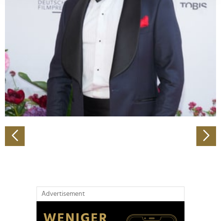
Abschnitt Einzelheiten
fest.
Wir verwenden Cookies, um Inhalte und Anzeigen zu
personalisieren, Funktionen für soziale Medien anbieten
zu können und die Zugriffe auf unsere Website zu
analysieren. Außerdem geben wir Informationen zu Ihrer
Verwendung unserer Website an unsere Partner für
soziale Medien, Werbung und Analysen weiter. Unsere
Partner führen diese Informationen möglicherweise mit
weiteren Daten zusammen, die Sie ihnen bereitgestellt
haben oder die sie im Rahmen Ihrer Nutzung der Dienste
gesammelt haben.
Advertisement