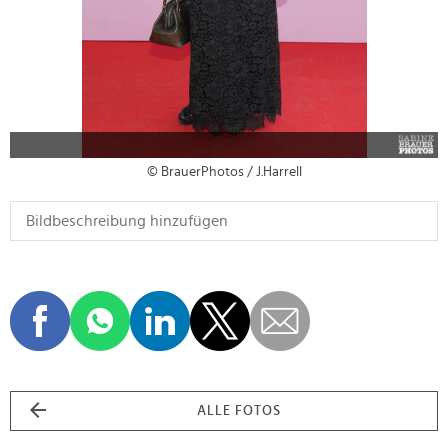
© BrauerPhotos / J.Harrell
ALLE FOTOS