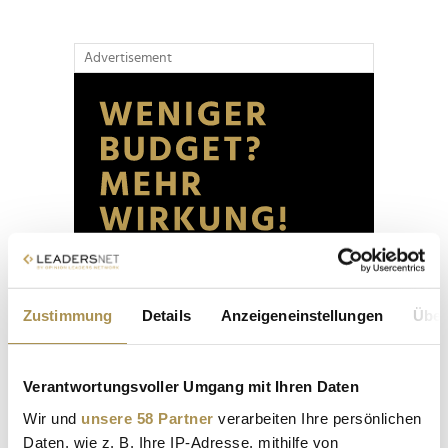
Advertisement
Zustimmung
Details
Anzeigeneinstellungen
Über
Verantwortungsvoller Umgang mit Ihren Daten
Wir und
unsere 58 Partner
verarbeiten Ihre persönlichen
Daten, wie z. B. Ihre IP-Adresse, mithilfe von