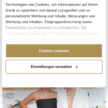
Technologien wie Cookies, um Informationen auf Ihrem
Gerät zu speichern und darauf zuzugreifen und so
personalisierte Werbung und Inhalte, Messungen von
Werbung und Inhalten, Zielgruppenforschung sowie
Entwicklung von Angeboten zu ermöglichen. Sie
entscheiden darüber, wer Ihre Daten für welche Zwecke
nutzt. Sie können Ihre Einwilligung jederzeit über die
Cookie-Erklärung oder durch Klicken auf das Privacy
Trigger Symbol ändern oder widerrufen
Cookies zulassen
Wenn Sie es erlauben, würden wir auch gerne:
Einstellungen verwalten
Informationen über Ihre geografische Lage
erfassen, welche bis auf einige Meter genau sein
können
Ihr Gerät durch aktives Scannen nach
bestimmten Merkmalen (Fingerprinting) identifizieren
Erfahren Sie mehr darüber, wie Ihre persönlichen Daten
verarbeitet werden, und legen Sie Ihre Präferenzen im