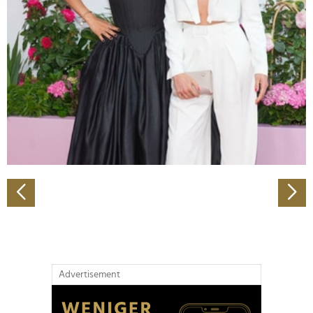
Abschnitt Einzelheiten
fest.
Wir verwenden Cookies, um Inhalte und Anzeigen zu
personalisieren, Funktionen für soziale Medien anbieten
zu können und die Zugriffe auf unsere Website zu
analysieren. Außerdem geben wir Informationen zu Ihrer
Verwendung unserer Website an unsere Partner für
soziale Medien, Werbung und Analysen weiter. Unsere
Partner führen diese Informationen möglicherweise mit
weiteren Daten zusammen, die Sie ihnen bereitgestellt
haben oder die sie im Rahmen Ihrer Nutzung der Dienste
gesammelt haben.
Advertisement