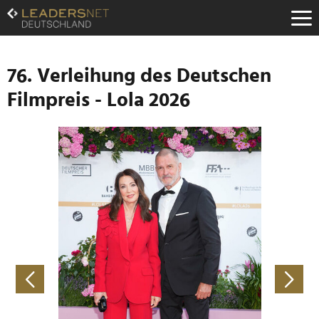
Zum
Inhalt
Zur
Fußzeilen-
Navigation
76. Verleihung des Deutschen
Zur
Filmpreis - Lola 2026
Hauptnavigation