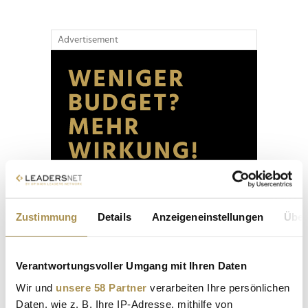
Advertisement
Zustimmung
Details
Anzeigeneinstellungen
Über
Verantwortungsvoller Umgang mit Ihren Daten
Wir und
unsere 58 Partner
verarbeiten Ihre persönlichen
Daten, wie z. B. Ihre IP-Adresse, mithilfe von