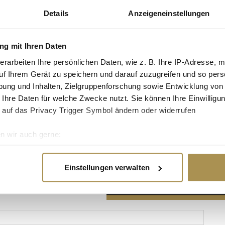
Details
Anzeigeneinstellungen
g mit Ihren Daten
erarbeiten Ihre persönlichen Daten, wie z. B. Ihre IP-Adresse, m
Advertisement
uf Ihrem Gerät zu speichern und darauf zuzugreifen und so pers
ung und Inhalten, Zielgruppenforschung sowie Entwicklung von
 Ihre Daten für welche Zwecke nutzt. Sie können Ihre Einwilligun
 auf das Privacy Trigger Symbol ändern oder widerrufen
n wir auch gerne:
re geografische Lage erfassen, welche bis auf einige Meter gen
es Scannen nach bestimmten Merkmalen (Fingerprinting) identifi
Einstellungen verwalten
ie Ihre persönlichen Daten verarbeitet werden, und legen Sie I
nhalte und Anzeigen zu personalisieren, Funktionen für soziale
Website zu analysieren. Außerdem geben wir Informationen zu I