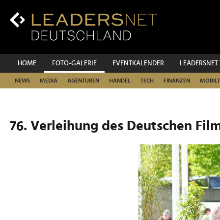
Zum
Inhalt
Zur
Fußzeilen-
Navigation
Zur
HOME
FOTO-GALERIE
EVENTKALENDER
LEADERSNET
Hauptnavigation
NEWS
MEDIA
AGENTUREN
HANDEL
TECH
FINANZEN
MOBILI
76. Verleihung des Deutschen Film