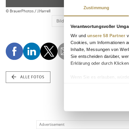
Zustimmung
© BrauerPhotos / J.Harrell
Verantwortungsvoller Umgan
Wir und
unsere 58 Partner
v
Cookies, um Informationen a
Inhalte, Messungen von Werb
Sie entscheiden darüber, wer
Erklärung oder durch Klicken
Wenn Sie es erlauben, würde
ALLE FOTOS
Informationen über Ih
Ihr Gerät durch aktiv
Erfahren Sie mehr darüber, w
Einzelheiten
fest.
Wir verwenden Cookies, um I
Advertisement
und die Zugriffe auf unsere 