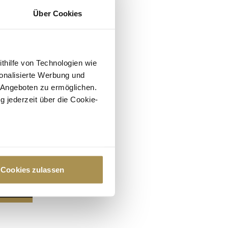
Über Cookies
ithilfe von Technologien wie
onalisierte Werbung und
 Angeboten zu ermöglichen.
g jederzeit über die Cookie-
au sein können
zieren
Cookies zulassen
hre Präferenzen im
Abschnitt
 Medien anbieten zu können
hrer Verwendung unserer