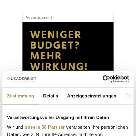
Advertisement
Zustimmung
Details
Anzeigeneinstellungen
Über
Verantwortungsvoller Umgang mit Ihren Daten
Wir und
unsere 58 Partner
verarbeiten Ihre persönlichen
Daten, wie z. B. Ihre IP-Adresse, mithilfe von