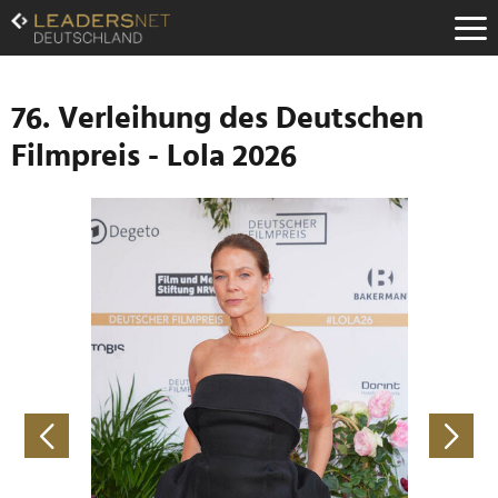
Zum
Inhalt
Zur
Fußzeilen-
Navigation
76. Verleihung des Deutschen
Zur
Filmpreis - Lola 2026
Hauptnavigation