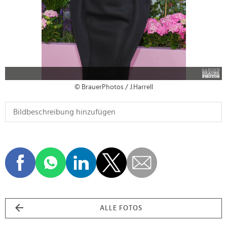
© BrauerPhotos / J.Harrell
ALLE FOTOS