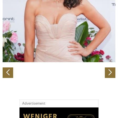
Abschnitt Einzelheiten
fest.
Wir verwenden Cookies, um Inhalte und Anzeigen zu
personalisieren, Funktionen für soziale Medien anbieten
zu können und die Zugriffe auf unsere Website zu
analysieren. Außerdem geben wir Informationen zu Ihrer
Verwendung unserer Website an unsere Partner für
soziale Medien, Werbung und Analysen weiter. Unsere
Partner führen diese Informationen möglicherweise mit
weiteren Daten zusammen, die Sie ihnen bereitgestellt
haben oder die sie im Rahmen Ihrer Nutzung der Dienste
gesammelt haben.
Advertisement