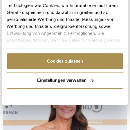
Technologien wie Cookies, um Informationen auf Ihrem
Gerät zu speichern und darauf zuzugreifen und so
personalisierte Werbung und Inhalte, Messungen von
Werbung und Inhalten, Zielgruppenforschung sowie
Entwicklung von Angeboten zu ermöglichen. Sie
entscheiden darüber, wer Ihre Daten für welche Zwecke
nutzt. Sie können Ihre Einwilligung jederzeit über die
Cookie-Erklärung oder durch Klicken auf das Privacy
Trigger Symbol ändern oder widerrufen
Cookies zulassen
Wenn Sie es erlauben, würden wir auch gerne:
Einstellungen verwalten
Informationen über Ihre geografische Lage
erfassen, welche bis auf einige Meter genau sein
können
Ihr Gerät durch aktives Scannen nach
bestimmten Merkmalen (Fingerprinting) identifizieren
Erfahren Sie mehr darüber, wie Ihre persönlichen Daten
verarbeitet werden, und legen Sie Ihre Präferenzen im