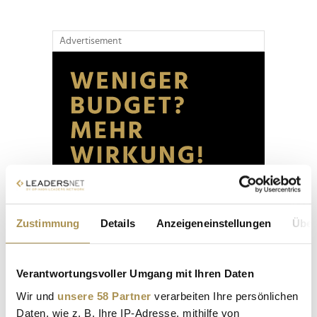
Advertisement
Zustimmung
Details
Anzeigeneinstellungen
Über
Verantwortungsvoller Umgang mit Ihren Daten
Wir und
unsere 58 Partner
verarbeiten Ihre persönlichen
Daten, wie z. B. Ihre IP-Adresse, mithilfe von