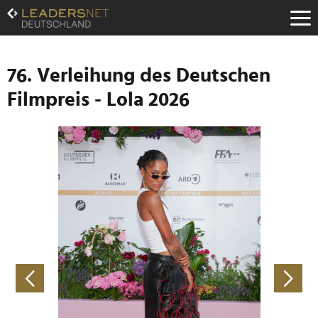
Zum
Inhalt
Zur
Fußzeilen-
Navigation
76. Verleihung des Deutschen
Zur
Filmpreis - Lola 2026
Hauptnavigation