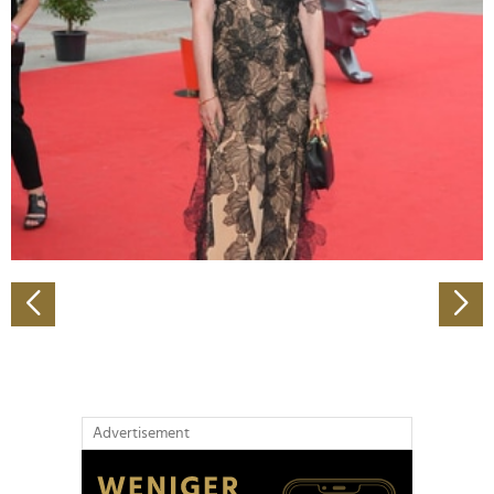
Abschnitt Einzelheiten
fest.
Wir verwenden Cookies, um Inhalte und Anzeigen zu
personalisieren, Funktionen für soziale Medien anbieten
zu können und die Zugriffe auf unsere Website zu
analysieren. Außerdem geben wir Informationen zu Ihrer
Verwendung unserer Website an unsere Partner für
soziale Medien, Werbung und Analysen weiter. Unsere
Partner führen diese Informationen möglicherweise mit
weiteren Daten zusammen, die Sie ihnen bereitgestellt
haben oder die sie im Rahmen Ihrer Nutzung der Dienste
gesammelt haben.
Advertisement