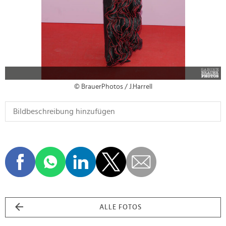
© BrauerPhotos / J.Harrell
ALLE FOTOS