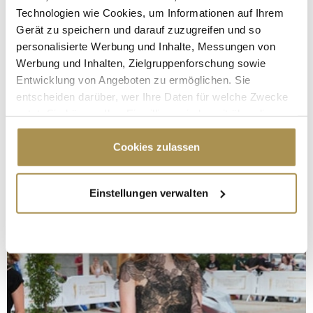
Technologien wie Cookies, um Informationen auf Ihrem
Gerät zu speichern und darauf zuzugreifen und so
personalisierte Werbung und Inhalte, Messungen von
Werbung und Inhalten, Zielgruppenforschung sowie
Entwicklung von Angeboten zu ermöglichen. Sie
entscheiden darüber, wer Ihre Daten für welche Zwecke
nutzt. Sie können Ihre Einwilligung jederzeit über die
Cookie-Erklärung oder durch Klicken auf das Privacy
Trigger Symbol ändern oder widerrufen
Cookies zulassen
Wenn Sie es erlauben, würden wir auch gerne:
Einstellungen verwalten
Informationen über Ihre geografische Lage
erfassen, welche bis auf einige Meter genau sein
können
Ihr Gerät durch aktives Scannen nach
bestimmten Merkmalen (Fingerprinting) identifizieren
Erfahren Sie mehr darüber, wie Ihre persönlichen Daten
verarbeitet werden, und legen Sie Ihre Präferenzen im