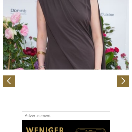
Abschnitt Einzelheiten
fest.
Wir verwenden Cookies, um Inhalte und Anzeigen zu
personalisieren, Funktionen für soziale Medien anbieten
zu können und die Zugriffe auf unsere Website zu
analysieren. Außerdem geben wir Informationen zu Ihrer
Verwendung unserer Website an unsere Partner für
soziale Medien, Werbung und Analysen weiter. Unsere
Partner führen diese Informationen möglicherweise mit
weiteren Daten zusammen, die Sie ihnen bereitgestellt
haben oder die sie im Rahmen Ihrer Nutzung der Dienste
gesammelt haben.
Advertisement