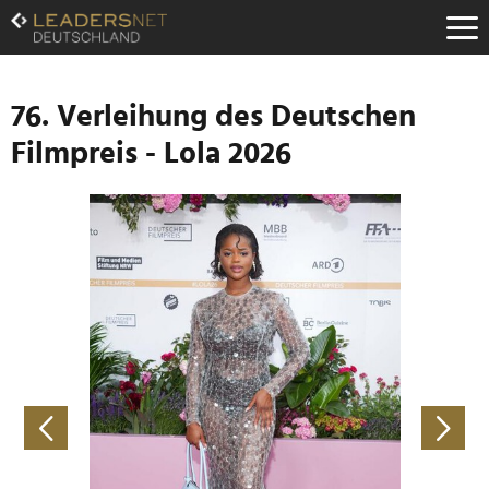
Zum
Inhalt
Zur
Fußzeilen-
Navigation
76. Verleihung des Deutschen
Zur
Filmpreis - Lola 2026
Hauptnavigation