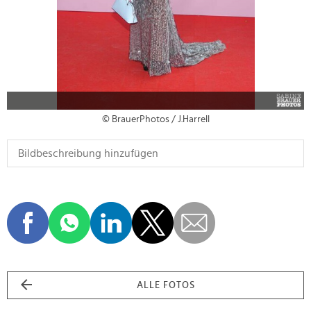
© BrauerPhotos / J.Harrell
ALLE FOTOS