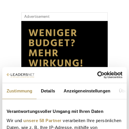
Advertisement
Zustimmung
Details
Anzeigeneinstellungen
Über
Verantwortungsvoller Umgang mit Ihren Daten
Wir und
unsere 58 Partner
verarbeiten Ihre persönlichen
Daten, wie z. B. Ihre IP-Adresse, mithilfe von