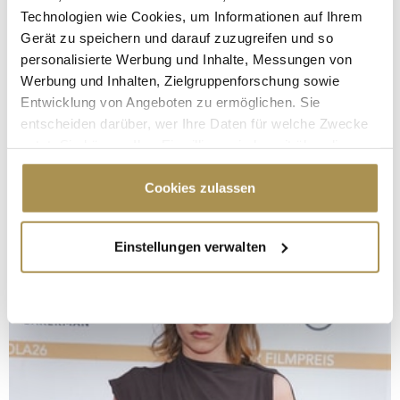
Technologien wie Cookies, um Informationen auf Ihrem
Gerät zu speichern und darauf zuzugreifen und so
personalisierte Werbung und Inhalte, Messungen von
Werbung und Inhalten, Zielgruppenforschung sowie
Entwicklung von Angeboten zu ermöglichen. Sie
entscheiden darüber, wer Ihre Daten für welche Zwecke
nutzt. Sie können Ihre Einwilligung jederzeit über die
Cookie-Erklärung oder durch Klicken auf das Privacy
Trigger Symbol ändern oder widerrufen
Cookies zulassen
Wenn Sie es erlauben, würden wir auch gerne:
Einstellungen verwalten
Informationen über Ihre geografische Lage
erfassen, welche bis auf einige Meter genau sein
können
Ihr Gerät durch aktives Scannen nach
bestimmten Merkmalen (Fingerprinting) identifizieren
Erfahren Sie mehr darüber, wie Ihre persönlichen Daten
verarbeitet werden, und legen Sie Ihre Präferenzen im