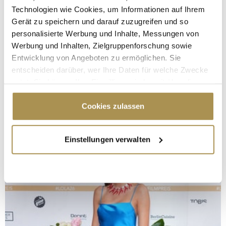
Technologien wie Cookies, um Informationen auf Ihrem
Gerät zu speichern und darauf zuzugreifen und so
personalisierte Werbung und Inhalte, Messungen von
Werbung und Inhalten, Zielgruppenforschung sowie
Entwicklung von Angeboten zu ermöglichen. Sie
entscheiden darüber, wer Ihre Daten für welche Zwecke
nutzt. Sie können Ihre Einwilligung jederzeit über die
Cookie-Erklärung oder durch Klicken auf das Privacy
Trigger Symbol ändern oder widerrufen
Cookies zulassen
Wenn Sie es erlauben, würden wir auch gerne:
Einstellungen verwalten
Informationen über Ihre geografische Lage
erfassen, welche bis auf einige Meter genau sein
können
Ihr Gerät durch aktives Scannen nach
bestimmten Merkmalen (Fingerprinting) identifizieren
Erfahren Sie mehr darüber, wie Ihre persönlichen Daten
verarbeitet werden, und legen Sie Ihre Präferenzen im