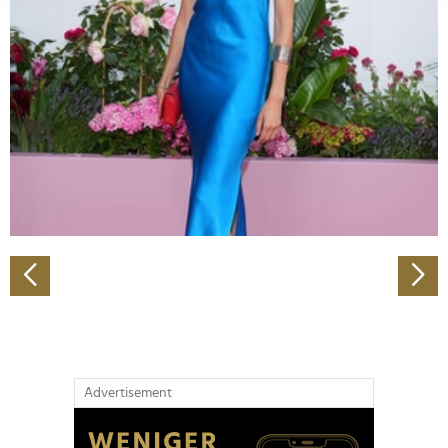
Abschnitt Einzelheiten
fest.
Wir verwenden Cookies, um Inhalte und Anzeigen zu
personalisieren, Funktionen für soziale Medien anbieten
zu können und die Zugriffe auf unsere Website zu
analysieren. Außerdem geben wir Informationen zu Ihrer
Verwendung unserer Website an unsere Partner für
soziale Medien, Werbung und Analysen weiter. Unsere
Partner führen diese Informationen möglicherweise mit
weiteren Daten zusammen, die Sie ihnen bereitgestellt
haben oder die sie im Rahmen Ihrer Nutzung der Dienste
gesammelt haben.
Advertisement