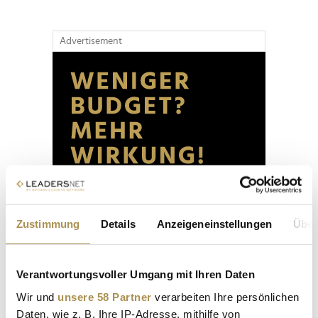
Advertisement
Zustimmung
Details
Anzeigeneinstellungen
Über
Verantwortungsvoller Umgang mit Ihren Daten
Wir und
unsere 58 Partner
verarbeiten Ihre persönlichen
Daten, wie z. B. Ihre IP-Adresse, mithilfe von