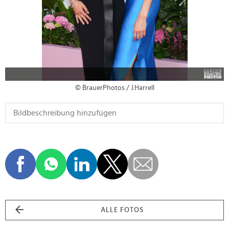
© BrauerPhotos / J.Harrell
ALLE FOTOS