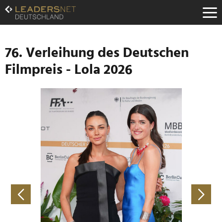
Zum
Inhalt
Zur
Fußzeilen-
Navigation
76. Verleihung des Deutschen
Zur
Filmpreis - Lola 2026
Hauptnavigation