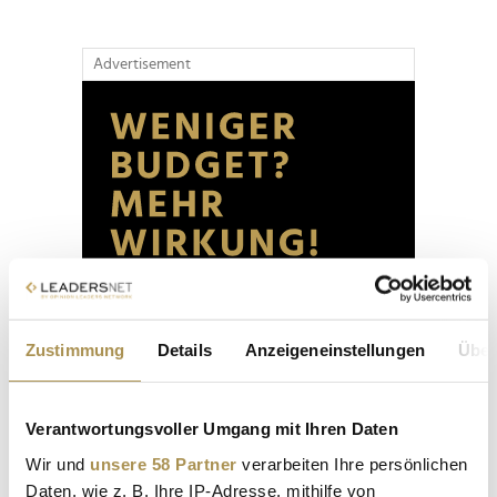
Advertisement
Zustimmung
Details
Anzeigeneinstellungen
Über
Verantwortungsvoller Umgang mit Ihren Daten
Wir und
unsere 58 Partner
verarbeiten Ihre persönlichen
Daten, wie z. B. Ihre IP-Adresse, mithilfe von