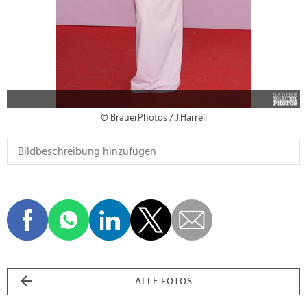
© BrauerPhotos / J.Harrell
ALLE FOTOS