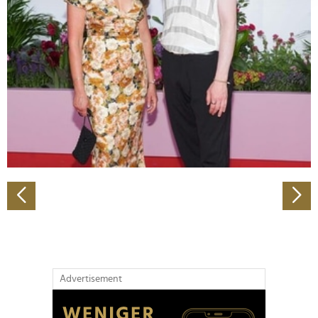
Abschnitt Einzelheiten
fest.
Wir verwenden Cookies, um Inhalte und Anzeigen zu
personalisieren, Funktionen für soziale Medien anbieten
zu können und die Zugriffe auf unsere Website zu
analysieren. Außerdem geben wir Informationen zu Ihrer
Verwendung unserer Website an unsere Partner für
soziale Medien, Werbung und Analysen weiter. Unsere
Partner führen diese Informationen möglicherweise mit
weiteren Daten zusammen, die Sie ihnen bereitgestellt
haben oder die sie im Rahmen Ihrer Nutzung der Dienste
gesammelt haben.
Advertisement