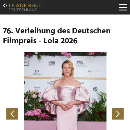
Zum
Inhalt
Zur
Fußzeilen-
Navigation
76. Verleihung des Deutschen
Zur
Filmpreis - Lola 2026
Hauptnavigation