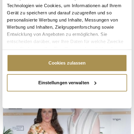
Technologien wie Cookies, um Informationen auf Ihrem
Gerät zu speichern und darauf zuzugreifen und so
personalisierte Werbung und Inhalte, Messungen von
Werbung und Inhalten, Zielgruppenforschung sowie
Entwicklung von Angeboten zu ermöglichen. Sie
entscheiden darüber, wer Ihre Daten für welche Zwecke
nutzt. Sie können Ihre Einwilligung jederzeit über die
Cookie-Erklärung oder durch Klicken auf das Privacy
Trigger Symbol ändern oder widerrufen
Cookies zulassen
Wenn Sie es erlauben, würden wir auch gerne:
Einstellungen verwalten
Informationen über Ihre geografische Lage
erfassen, welche bis auf einige Meter genau sein
können
Ihr Gerät durch aktives Scannen nach
bestimmten Merkmalen (Fingerprinting) identifizieren
Erfahren Sie mehr darüber, wie Ihre persönlichen Daten
verarbeitet werden, und legen Sie Ihre Präferenzen im