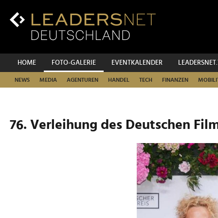
Zum
Inhalt
Zur
Fußzeilen-
Navigation
Zur
HOME
FOTO-GALERIE
EVENTKALENDER
LEADERSNET
Hauptnavigation
NEWS
MEDIA
AGENTUREN
HANDEL
TECH
FINANZEN
MOBILI
76. Verleihung des Deutschen Film