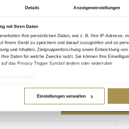
Details
Anzeigeneinstellungen
g mit Ihren Daten
erarbeiten Ihre persönlichen Daten, wie z. B. Ihre IP-Adresse, m
Advertisement
uf Ihrem Gerät zu speichern und darauf zuzugreifen und so pers
ung und Inhalten, Zielgruppenforschung sowie Entwicklung von
 Ihre Daten für welche Zwecke nutzt. Sie können Ihre Einwilligun
 auf das Privacy Trigger Symbol ändern oder widerrufen
n wir auch gerne:
re geografische Lage erfassen, welche bis auf einige Meter gen
es Scannen nach bestimmten Merkmalen (Fingerprinting) identifi
Einstellungen verwalten
ie Ihre persönlichen Daten verarbeitet werden, und legen Sie I
nhalte und Anzeigen zu personalisieren, Funktionen für soziale
Website zu analysieren. Außerdem geben wir Informationen zu I