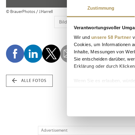
Zustimmung
© BrauerPhotos / J.Harrell
Verantwortungsvoller Umgan
Wir und
unsere 58 Partner
v
Cookies, um Informationen a
Inhalte, Messungen von Werb
Sie entscheiden darüber, wer
Erklärung oder durch Klicken
Wenn Sie es erlauben, würde
ALLE FOTOS
Informationen über Ih
Ihr Gerät durch aktiv
Erfahren Sie mehr darüber, w
Einzelheiten
fest.
Wir verwenden Cookies, um I
Advertisement
und die Zugriffe auf unsere 