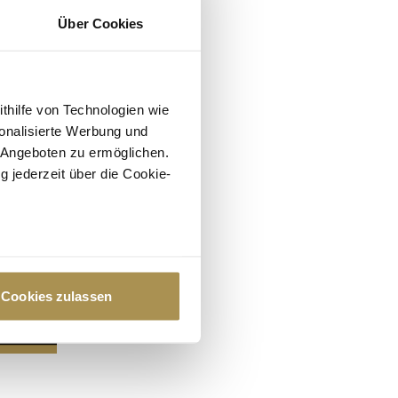
Über Cookies
ithilfe von Technologien wie
onalisierte Werbung und
 Angeboten zu ermöglichen.
g jederzeit über die Cookie-
au sein können
zieren
Cookies zulassen
hre Präferenzen im
Abschnitt
 Medien anbieten zu können
hrer Verwendung unserer