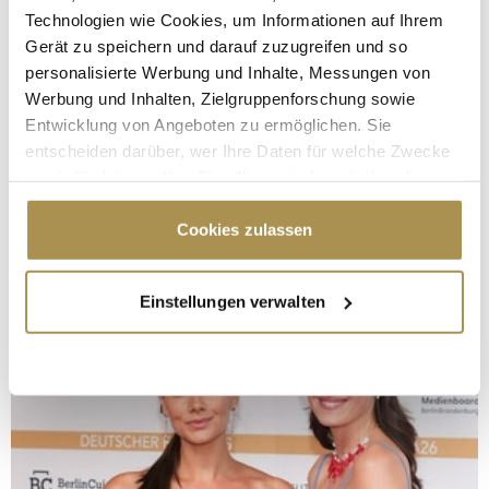
Technologien wie Cookies, um Informationen auf Ihrem
Gerät zu speichern und darauf zuzugreifen und so
personalisierte Werbung und Inhalte, Messungen von
Werbung und Inhalten, Zielgruppenforschung sowie
Entwicklung von Angeboten zu ermöglichen. Sie
entscheiden darüber, wer Ihre Daten für welche Zwecke
nutzt. Sie können Ihre Einwilligung jederzeit über die
Cookie-Erklärung oder durch Klicken auf das Privacy
Trigger Symbol ändern oder widerrufen
Cookies zulassen
Wenn Sie es erlauben, würden wir auch gerne:
Einstellungen verwalten
Informationen über Ihre geografische Lage
erfassen, welche bis auf einige Meter genau sein
können
Ihr Gerät durch aktives Scannen nach
bestimmten Merkmalen (Fingerprinting) identifizieren
Erfahren Sie mehr darüber, wie Ihre persönlichen Daten
verarbeitet werden, und legen Sie Ihre Präferenzen im