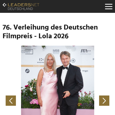
Zum
Inhalt
Zur
Fußzeilen-
Navigation
76. Verleihung des Deutschen
Zur
Filmpreis - Lola 2026
Hauptnavigation