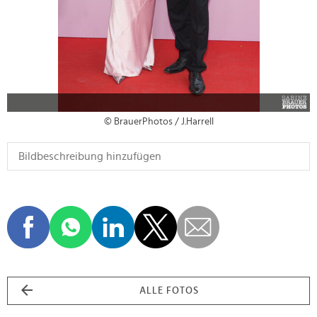
© BrauerPhotos / J.Harrell
ALLE FOTOS