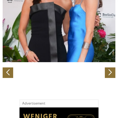
Abschnitt Einzelheiten
fest.
Wir verwenden Cookies, um Inhalte und Anzeigen zu
personalisieren, Funktionen für soziale Medien anbieten
zu können und die Zugriffe auf unsere Website zu
analysieren. Außerdem geben wir Informationen zu Ihrer
Verwendung unserer Website an unsere Partner für
soziale Medien, Werbung und Analysen weiter. Unsere
Partner führen diese Informationen möglicherweise mit
weiteren Daten zusammen, die Sie ihnen bereitgestellt
haben oder die sie im Rahmen Ihrer Nutzung der Dienste
gesammelt haben.
Advertisement