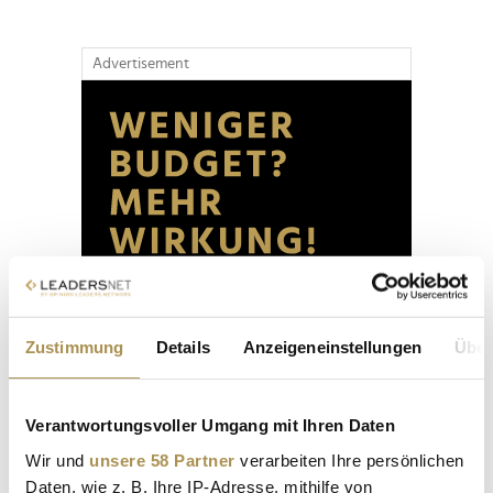
Advertisement
Zustimmung
Details
Anzeigeneinstellungen
Über
Verantwortungsvoller Umgang mit Ihren Daten
Wir und
unsere 58 Partner
verarbeiten Ihre persönlichen
Daten, wie z. B. Ihre IP-Adresse, mithilfe von