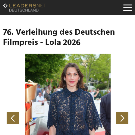
Zum
Inhalt
Zur
Fußzeilen-
Navigation
76. Verleihung des Deutschen
Zur
Filmpreis - Lola 2026
Hauptnavigation