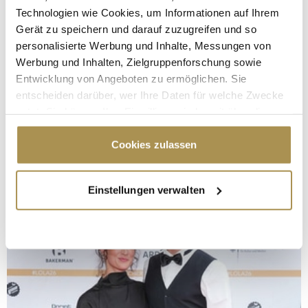
Technologien wie Cookies, um Informationen auf Ihrem
Gerät zu speichern und darauf zuzugreifen und so
personalisierte Werbung und Inhalte, Messungen von
Werbung und Inhalten, Zielgruppenforschung sowie
Entwicklung von Angeboten zu ermöglichen. Sie
entscheiden darüber, wer Ihre Daten für welche Zwecke
nutzt. Sie können Ihre Einwilligung jederzeit über die
Cookie-Erklärung oder durch Klicken auf das Privacy
Trigger Symbol ändern oder widerrufen
Cookies zulassen
Wenn Sie es erlauben, würden wir auch gerne:
Einstellungen verwalten
Informationen über Ihre geografische Lage
erfassen, welche bis auf einige Meter genau sein
können
Ihr Gerät durch aktives Scannen nach
bestimmten Merkmalen (Fingerprinting) identifizieren
Erfahren Sie mehr darüber, wie Ihre persönlichen Daten
verarbeitet werden, und legen Sie Ihre Präferenzen im