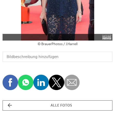
© BrauerPhotos / J.Harrell
ALLE FOTOS