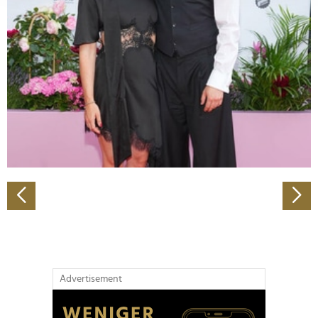
Abschnitt Einzelheiten
fest.
Wir verwenden Cookies, um Inhalte und Anzeigen zu
personalisieren, Funktionen für soziale Medien anbieten
zu können und die Zugriffe auf unsere Website zu
analysieren. Außerdem geben wir Informationen zu Ihrer
Verwendung unserer Website an unsere Partner für
soziale Medien, Werbung und Analysen weiter. Unsere
Partner führen diese Informationen möglicherweise mit
weiteren Daten zusammen, die Sie ihnen bereitgestellt
haben oder die sie im Rahmen Ihrer Nutzung der Dienste
gesammelt haben.
Advertisement