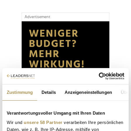
Advertisement
Zustimmung
Details
Anzeigeneinstellungen
Über
Verantwortungsvoller Umgang mit Ihren Daten
Wir und
unsere 58 Partner
verarbeiten Ihre persönlichen
Daten, wie z. B. Ihre IP-Adresse, mithilfe von