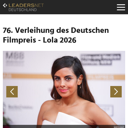
Zum
Inhalt
Zur
Fußzeilen-
Navigation
76. Verleihung des Deutschen
Zur
Filmpreis - Lola 2026
Hauptnavigation