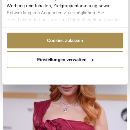
Werbung und Inhalten, Zielgruppenforschung sowie
Entwicklung von Angeboten zu ermöglichen. Sie
entscheiden darüber, wer Ihre Daten für welche Zwecke
nutzt. Sie können Ihre Einwilligung jederzeit über die
Cookie-Erklärung oder durch Klicken auf das Privacy
Trigger Symbol ändern oder widerrufen
Cookies zulassen
Wenn Sie es erlauben, würden wir auch gerne:
Einstellungen verwalten
Informationen über Ihre geografische Lage
erfassen, welche bis auf einige Meter genau sein
können
Ihr Gerät durch aktives Scannen nach
bestimmten Merkmalen (Fingerprinting) identifizieren
Erfahren Sie mehr darüber, wie Ihre persönlichen Daten
verarbeitet werden, und legen Sie Ihre Präferenzen im
Abschnitt Einzelheiten
fest.
Wir verwenden Cookies, um Inhalte und Anzeigen zu