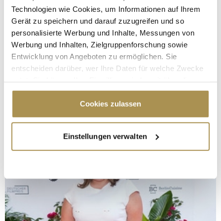
Technologien wie Cookies, um Informationen auf Ihrem
Gerät zu speichern und darauf zuzugreifen und so
personalisierte Werbung und Inhalte, Messungen von
Werbung und Inhalten, Zielgruppenforschung sowie
Entwicklung von Angeboten zu ermöglichen. Sie
entscheiden darüber, wer Ihre Daten für welche Zwecke
nutzt. Sie können Ihre Einwilligung jederzeit über die
Cookie-Erklärung oder durch Klicken auf das Privacy
Trigger Symbol ändern oder widerrufen
Cookies zulassen
Wenn Sie es erlauben, würden wir auch gerne:
Einstellungen verwalten
Informationen über Ihre geografische Lage
erfassen, welche bis auf einige Meter genau sein
können
Ihr Gerät durch aktives Scannen nach
bestimmten Merkmalen (Fingerprinting) identifizieren
Erfahren Sie mehr darüber, wie Ihre persönlichen Daten
verarbeitet werden, und legen Sie Ihre Präferenzen im