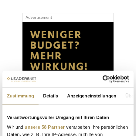
Advertisement
Zustimmung
Details
Anzeigeneinstellungen
Über
Verantwortungsvoller Umgang mit Ihren Daten
Wir und
unsere 58 Partner
verarbeiten Ihre persönlichen
Daten, wie z. B. Ihre IP-Adresse, mithilfe von