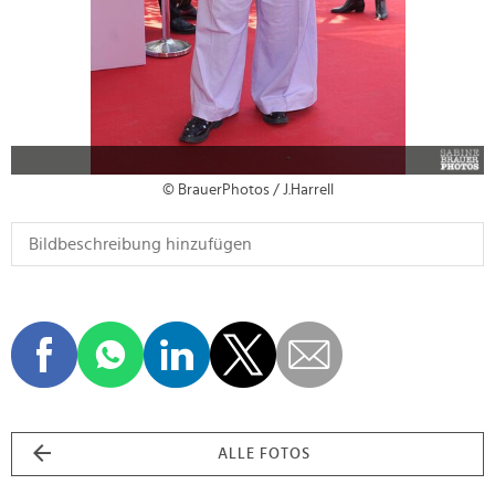
© BrauerPhotos / J.Harrell
ALLE FOTOS