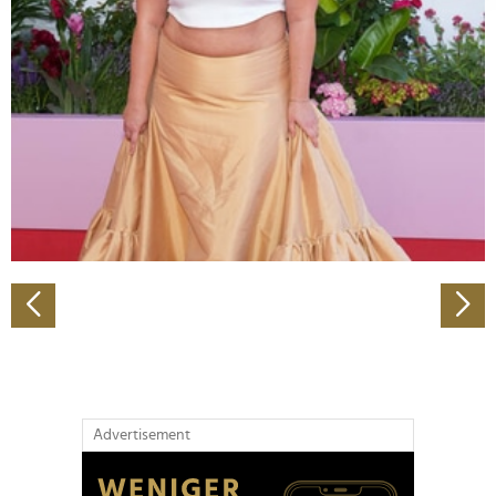
Abschnitt Einzelheiten
fest.
Wir verwenden Cookies, um Inhalte und Anzeigen zu
personalisieren, Funktionen für soziale Medien anbieten
zu können und die Zugriffe auf unsere Website zu
analysieren. Außerdem geben wir Informationen zu Ihrer
Verwendung unserer Website an unsere Partner für
soziale Medien, Werbung und Analysen weiter. Unsere
Partner führen diese Informationen möglicherweise mit
weiteren Daten zusammen, die Sie ihnen bereitgestellt
haben oder die sie im Rahmen Ihrer Nutzung der Dienste
gesammelt haben.
Advertisement