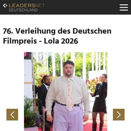
Zum
Inhalt
Zur
Fußzeilen-
Navigation
76. Verleihung des Deutschen
Zur
Filmpreis - Lola 2026
Hauptnavigation