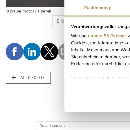
Zustimmung
© BrauerPhotos / J.Harrell
Verantwortungsvoller Umgan
Wir und
unsere 58 Partner
v
Cookies, um Informationen a
Inhalte, Messungen von Werb
Sie entscheiden darüber, wer
Erklärung oder durch Klicken
Wenn Sie es erlauben, würde
ALLE FOTOS
Informationen über Ih
Ihr Gerät durch aktiv
Erfahren Sie mehr darüber, w
Einzelheiten
fest.
Wir verwenden Cookies, um I
Advertisement
und die Zugriffe auf unsere 