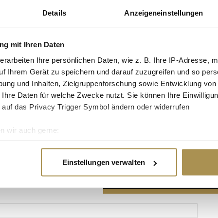
Details
Anzeigeneinstellungen
g mit Ihren Daten
erarbeiten Ihre persönlichen Daten, wie z. B. Ihre IP-Adresse, m
Advertisement
uf Ihrem Gerät zu speichern und darauf zuzugreifen und so pers
ung und Inhalten, Zielgruppenforschung sowie Entwicklung von
 Ihre Daten für welche Zwecke nutzt. Sie können Ihre Einwilligun
 auf das Privacy Trigger Symbol ändern oder widerrufen
n wir auch gerne:
re geografische Lage erfassen, welche bis auf einige Meter gen
es Scannen nach bestimmten Merkmalen (Fingerprinting) identifi
Einstellungen verwalten
ie Ihre persönlichen Daten verarbeitet werden, und legen Sie I
nhalte und Anzeigen zu personalisieren, Funktionen für soziale
Website zu analysieren. Außerdem geben wir Informationen zu I