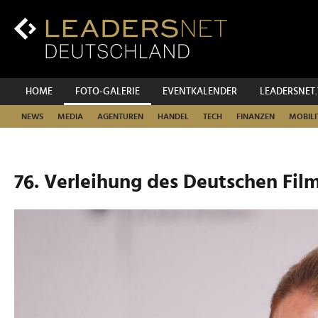
Zum
Inhalt
Zur
Fußzeilen-
Navigation
Zur
HOME
FOTO-GALERIE
EVENTKALENDER
LEADERSNET
Hauptnavigation
NEWS
MEDIA
AGENTUREN
HANDEL
TECH
FINANZEN
MOBILI
76. Verleihung des Deutschen Film