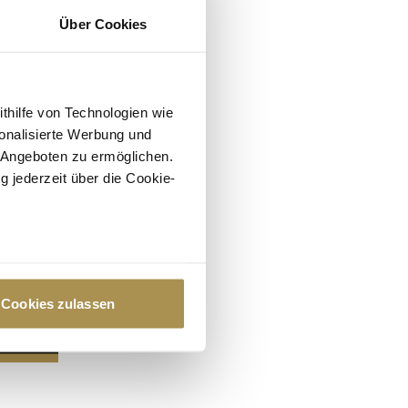
Über Cookies
ithilfe von Technologien wie
onalisierte Werbung und
 Angeboten zu ermöglichen.
g jederzeit über die Cookie-
au sein können
zieren
Cookies zulassen
hre Präferenzen im
Abschnitt
 Medien anbieten zu können
hrer Verwendung unserer