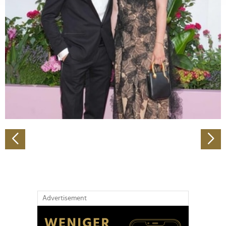
Abschnitt Einzelheiten
fest.
Wir verwenden Cookies, um Inhalte und Anzeigen zu
personalisieren, Funktionen für soziale Medien anbieten
zu können und die Zugriffe auf unsere Website zu
analysieren. Außerdem geben wir Informationen zu Ihrer
Verwendung unserer Website an unsere Partner für
soziale Medien, Werbung und Analysen weiter. Unsere
Partner führen diese Informationen möglicherweise mit
weiteren Daten zusammen, die Sie ihnen bereitgestellt
haben oder die sie im Rahmen Ihrer Nutzung der Dienste
gesammelt haben.
Advertisement