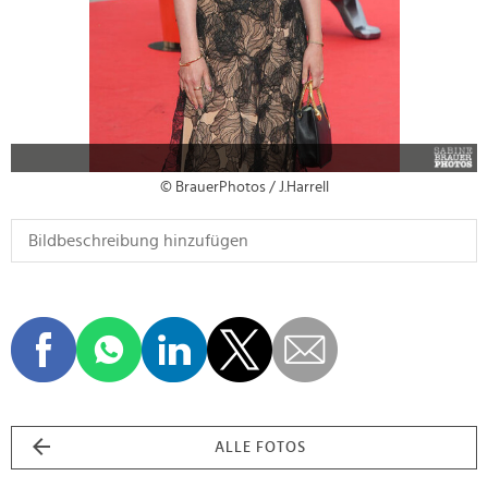
© BrauerPhotos / J.Harrell
ALLE FOTOS