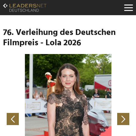
Zum
Inhalt
Zur
Fußzeilen-
Navigation
76. Verleihung des Deutschen
Zur
Filmpreis - Lola 2026
Hauptnavigation