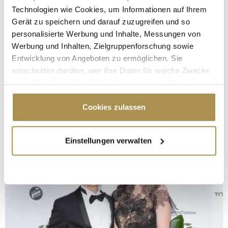
Technologien wie Cookies, um Informationen auf Ihrem
Gerät zu speichern und darauf zuzugreifen und so
personalisierte Werbung und Inhalte, Messungen von
Werbung und Inhalten, Zielgruppenforschung sowie
Entwicklung von Angeboten zu ermöglichen. Sie
entscheiden darüber, wer Ihre Daten für welche Zwecke
nutzt. Sie können Ihre Einwilligung jederzeit über die
Cookie-Erklärung oder durch Klicken auf das Privacy
Trigger Symbol ändern oder widerrufen
Cookies zulassen
Wenn Sie es erlauben, würden wir auch gerne:
Einstellungen verwalten
Informationen über Ihre geografische Lage
erfassen, welche bis auf einige Meter genau sein
können
Ihr Gerät durch aktives Scannen nach
bestimmten Merkmalen (Fingerprinting) identifizieren
Erfahren Sie mehr darüber, wie Ihre persönlichen Daten
verarbeitet werden, und legen Sie Ihre Präferenzen im