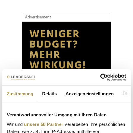
Advertisement
Zustimmung
Details
Anzeigeneinstellungen
Über
Verantwortungsvoller Umgang mit Ihren Daten
Wir und
unsere 58 Partner
verarbeiten Ihre persönlichen
Daten, wie z. B. Ihre IP-Adresse, mithilfe von