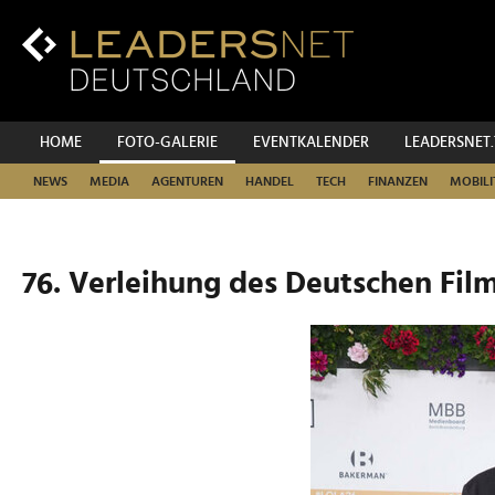
Zum
Inhalt
Zur
Fußzeilen-
Navigation
Zur
HOME
FOTO-GALERIE
EVENTKALENDER
LEADERSNET
Hauptnavigation
NEWS
MEDIA
AGENTUREN
HANDEL
TECH
FINANZEN
MOBILI
76. Verleihung des Deutschen Film