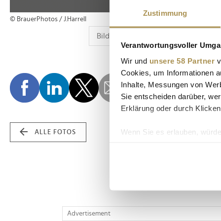
Zustimmung
© BrauerPhotos / J.Harrell
Verantwortungsvoller Umgan
Wir und
unsere 58 Partner
v
Cookies, um Informationen a
Inhalte, Messungen von Werb
Sie entscheiden darüber, wer
Erklärung oder durch Klicken
Wenn Sie es erlauben, würde
ALLE FOTOS
Informationen über Ih
Ihr Gerät durch aktiv
Erfahren Sie mehr darüber, w
Einzelheiten
fest.
Wir verwenden Cookies, um I
Advertisement
und die Zugriffe auf unsere 