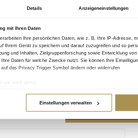
Details
Anzeigeneinstellungen
g mit Ihren Daten
erarbeiten Ihre persönlichen Daten, wie z. B. Ihre IP-Adresse, m
Advertisement
uf Ihrem Gerät zu speichern und darauf zuzugreifen und so pers
ung und Inhalten, Zielgruppenforschung sowie Entwicklung von
 Ihre Daten für welche Zwecke nutzt. Sie können Ihre Einwilligun
 auf das Privacy Trigger Symbol ändern oder widerrufen
n wir auch gerne:
re geografische Lage erfassen, welche bis auf einige Meter gen
es Scannen nach bestimmten Merkmalen (Fingerprinting) identifi
Einstellungen verwalten
ie Ihre persönlichen Daten verarbeitet werden, und legen Sie I
nhalte und Anzeigen zu personalisieren, Funktionen für soziale
Website zu analysieren. Außerdem geben wir Informationen zu I