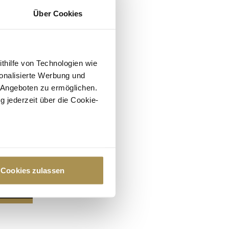
Über Cookies
ithilfe von Technologien wie
onalisierte Werbung und
 Angeboten zu ermöglichen.
g jederzeit über die Cookie-
au sein können
zieren
Cookies zulassen
hre Präferenzen im
Abschnitt
 Medien anbieten zu können
hrer Verwendung unserer