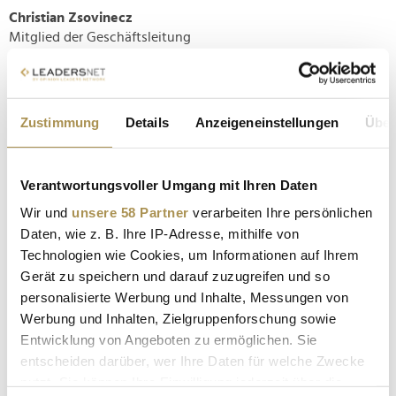
Christian Zsovinecz
Mitglied der Geschäftsleitung
Tel.: +43 (0)1 8900 885 - 400
Mobil: +43 (0)660 825 03 02
Email: c.zsovinecz@leadersnet.com
Zustimmung
Details
Anzeigeneinstellungen
Über
Andreas Jenewein
Vertrieb Bayern
Mobil: +43 (0) 664 355 07 42
Verantwortungsvoller Umgang mit Ihren Daten
Email: a.jenewein@leadersnet.com
Wir und
unsere 58 Partner
verarbeiten Ihre persönlichen
Daten, wie z. B. Ihre IP-Adresse, mithilfe von
Ihre Ansprechpersonen für Kooperations- & Sales-
Technologien wie Cookies, um Informationen auf Ihrem
Anfragen LEADERSNET IMMOBILIEN:
Gerät zu speichern und darauf zuzugreifen und so
personalisierte Werbung und Inhalte, Messungen von
Friedrich Csörgits, MSc MRICS
Werbung und Inhalten, Zielgruppenforschung sowie
Herausgeber LEADERSNET Immobilien
Entwicklung von Angeboten zu ermöglichen. Sie
M. +43 (0) 664 60105100
entscheiden darüber, wer Ihre Daten für welche Zwecke
E. f.csoergits@leadersnet.com
nutzt. Sie können Ihre Einwilligung jederzeit über die