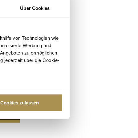
Über Cookies
ithilfe von Technologien wie
onalisierte Werbung und
 Angeboten zu ermöglichen.
g jederzeit über die Cookie-
au sein können
zieren
Cookies zulassen
hre Präferenzen im
Abschnitt
 Medien anbieten zu können
hrer Verwendung unserer