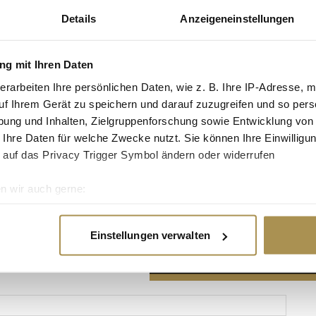
Details
Anzeigeneinstellungen
g mit Ihren Daten
erarbeiten Ihre persönlichen Daten, wie z. B. Ihre IP-Adresse, m
Advertisement
uf Ihrem Gerät zu speichern und darauf zuzugreifen und so pers
ung und Inhalten, Zielgruppenforschung sowie Entwicklung von
 Ihre Daten für welche Zwecke nutzt. Sie können Ihre Einwilligun
 auf das Privacy Trigger Symbol ändern oder widerrufen
n wir auch gerne:
re geografische Lage erfassen, welche bis auf einige Meter gen
es Scannen nach bestimmten Merkmalen (Fingerprinting) identifi
Einstellungen verwalten
ie Ihre persönlichen Daten verarbeitet werden, und legen Sie I
nhalte und Anzeigen zu personalisieren, Funktionen für soziale
Website zu analysieren. Außerdem geben wir Informationen zu I