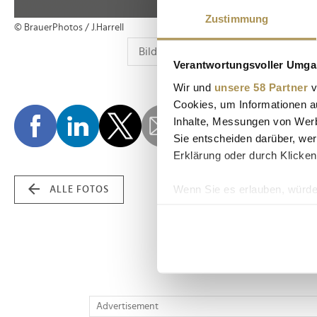
Zustimmung
© BrauerPhotos / J.Harrell
Verantwortungsvoller Umgan
Wir und
unsere 58 Partner
v
Cookies, um Informationen a
Inhalte, Messungen von Werb
Sie entscheiden darüber, wer
Erklärung oder durch Klicken
Wenn Sie es erlauben, würde
ALLE FOTOS
Informationen über Ih
Ihr Gerät durch aktiv
Erfahren Sie mehr darüber, w
Einzelheiten
fest.
Wir verwenden Cookies, um I
Advertisement
und die Zugriffe auf unsere 