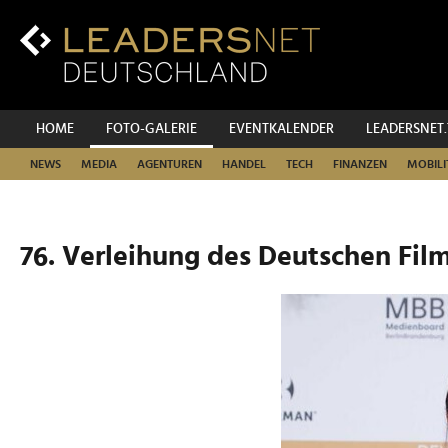
Zum
Inhalt
Zur
Fußzeilen-
Navigation
Zur
HOME
FOTO-GALERIE
EVENTKALENDER
LEADERSNET
Hauptnavigation
NEWS
MEDIA
AGENTUREN
HANDEL
TECH
FINANZEN
MOBILI
76. Verleihung des Deutschen Film