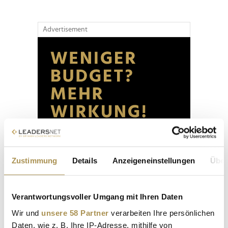
Advertisement
Zustimmung
Details
Anzeigeneinstellungen
Über
Verantwortungsvoller Umgang mit Ihren Daten
Wir und
unsere 58 Partner
verarbeiten Ihre persönlichen
Daten, wie z. B. Ihre IP-Adresse, mithilfe von