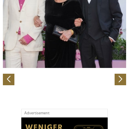
Abschnitt Einzelheiten
fest.
Wir verwenden Cookies, um Inhalte und Anzeigen zu
personalisieren, Funktionen für soziale Medien anbieten
zu können und die Zugriffe auf unsere Website zu
analysieren. Außerdem geben wir Informationen zu Ihrer
Verwendung unserer Website an unsere Partner für
soziale Medien, Werbung und Analysen weiter. Unsere
Partner führen diese Informationen möglicherweise mit
weiteren Daten zusammen, die Sie ihnen bereitgestellt
haben oder die sie im Rahmen Ihrer Nutzung der Dienste
gesammelt haben.
Advertisement