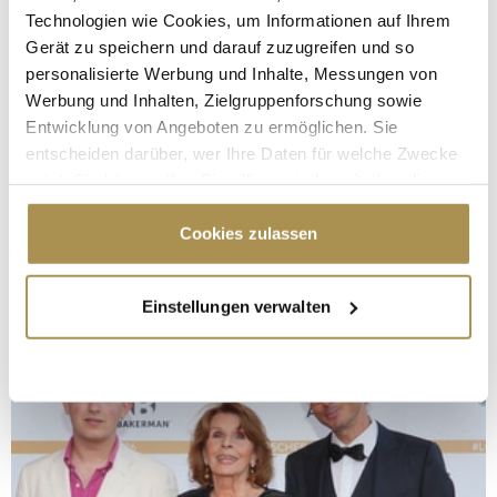
Technologien wie Cookies, um Informationen auf Ihrem
Gerät zu speichern und darauf zuzugreifen und so
personalisierte Werbung und Inhalte, Messungen von
Werbung und Inhalten, Zielgruppenforschung sowie
Entwicklung von Angeboten zu ermöglichen. Sie
entscheiden darüber, wer Ihre Daten für welche Zwecke
nutzt. Sie können Ihre Einwilligung jederzeit über die
Cookie-Erklärung oder durch Klicken auf das Privacy
Trigger Symbol ändern oder widerrufen
Cookies zulassen
Wenn Sie es erlauben, würden wir auch gerne:
Einstellungen verwalten
Informationen über Ihre geografische Lage
erfassen, welche bis auf einige Meter genau sein
können
Ihr Gerät durch aktives Scannen nach
bestimmten Merkmalen (Fingerprinting) identifizieren
Erfahren Sie mehr darüber, wie Ihre persönlichen Daten
verarbeitet werden, und legen Sie Ihre Präferenzen im