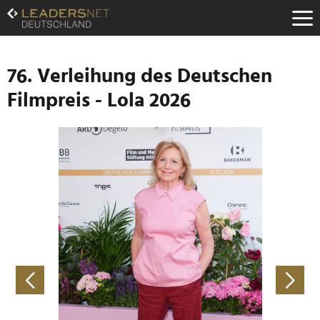
Zum
Inhalt
Zur
Fußzeilen-
Navigation
76. Verleihung des Deutschen
Zur
Filmpreis - Lola 2026
Hauptnavigation