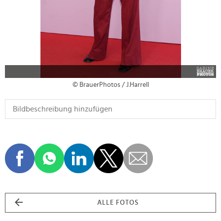
© BrauerPhotos / J.Harrell
ALLE FOTOS