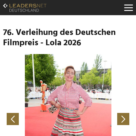
Zum
Inhalt
Zur
Fußzeilen-
Navigation
76. Verleihung des Deutschen
Zur
Filmpreis - Lola 2026
Hauptnavigation