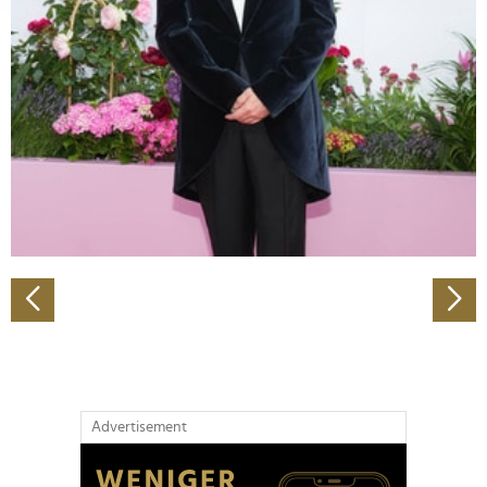
Abschnitt Einzelheiten
fest.
Wir verwenden Cookies, um Inhalte und Anzeigen zu
personalisieren, Funktionen für soziale Medien anbieten
zu können und die Zugriffe auf unsere Website zu
analysieren. Außerdem geben wir Informationen zu Ihrer
Verwendung unserer Website an unsere Partner für
soziale Medien, Werbung und Analysen weiter. Unsere
Partner führen diese Informationen möglicherweise mit
weiteren Daten zusammen, die Sie ihnen bereitgestellt
haben oder die sie im Rahmen Ihrer Nutzung der Dienste
gesammelt haben.
Advertisement