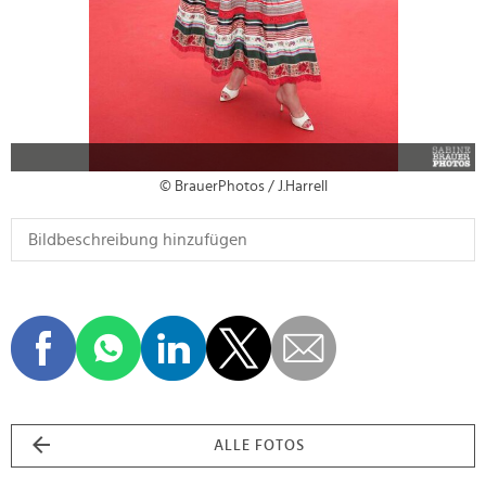
© BrauerPhotos / J.Harrell
ALLE FOTOS