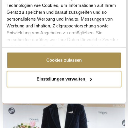
Technologien wie Cookies, um Informationen auf Ihrem
Gerät zu speichern und darauf zuzugreifen und so
personalisierte Werbung und Inhalte, Messungen von
Werbung und Inhalten, Zielgruppenforschung sowie
Entwicklung von Angeboten zu ermöglichen. Sie
entscheiden darüber, wer Ihre Daten für welche Zwecke
nutzt. Sie können Ihre Einwilligung jederzeit über die
Cookie-Erklärung oder durch Klicken auf das Privacy
Trigger Symbol ändern oder widerrufen
Cookies zulassen
Wenn Sie es erlauben, würden wir auch gerne:
Einstellungen verwalten
Informationen über Ihre geografische Lage
erfassen, welche bis auf einige Meter genau sein
können
Ihr Gerät durch aktives Scannen nach
bestimmten Merkmalen (Fingerprinting) identifizieren
Erfahren Sie mehr darüber, wie Ihre persönlichen Daten
verarbeitet werden, und legen Sie Ihre Präferenzen im