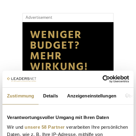
Advertisement
Zustimmung
Details
Anzeigeneinstellungen
Über
Verantwortungsvoller Umgang mit Ihren Daten
Wir und
unsere 58 Partner
verarbeiten Ihre persönlichen
Daten, wie z. B. Ihre IP-Adresse, mithilfe von