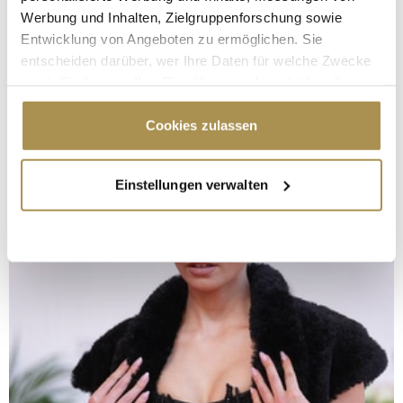
Werbung und Inhalten, Zielgruppenforschung sowie
Entwicklung von Angeboten zu ermöglichen. Sie
entscheiden darüber, wer Ihre Daten für welche Zwecke
nutzt. Sie können Ihre Einwilligung jederzeit über die
Cookie-Erklärung oder durch Klicken auf das Privacy
Trigger Symbol ändern oder widerrufen
Cookies zulassen
Wenn Sie es erlauben, würden wir auch gerne:
Einstellungen verwalten
Informationen über Ihre geografische Lage
erfassen, welche bis auf einige Meter genau sein
können
Ihr Gerät durch aktives Scannen nach
bestimmten Merkmalen (Fingerprinting) identifizieren
Erfahren Sie mehr darüber, wie Ihre persönlichen Daten
verarbeitet werden, und legen Sie Ihre Präferenzen im
Abschnitt Einzelheiten
fest.
Wir verwenden Cookies, um Inhalte und Anzeigen zu