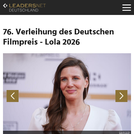
Zum
Inhalt
Zur
Fußzeilen-
Navigation
76. Verleihung des Deutschen
Zur
Filmpreis - Lola 2026
Hauptnavigation