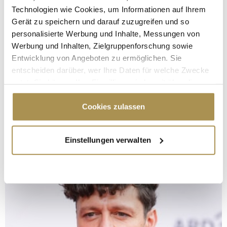
Technologien wie Cookies, um Informationen auf Ihrem
Gerät zu speichern und darauf zuzugreifen und so
personalisierte Werbung und Inhalte, Messungen von
Werbung und Inhalten, Zielgruppenforschung sowie
Entwicklung von Angeboten zu ermöglichen. Sie
entscheiden darüber, wer Ihre Daten für welche Zwecke
nutzt. Sie können Ihre Einwilligung jederzeit über die
Cookie-Erklärung oder durch Klicken auf das Privacy
Trigger Symbol ändern oder widerrufen
Cookies zulassen
Wenn Sie es erlauben, würden wir auch gerne:
Einstellungen verwalten
Informationen über Ihre geografische Lage
erfassen, welche bis auf einige Meter genau sein
können
Ihr Gerät durch aktives Scannen nach
bestimmten Merkmalen (Fingerprinting) identifizieren
Erfahren Sie mehr darüber, wie Ihre persönlichen Daten
verarbeitet werden, und legen Sie Ihre Präferenzen im