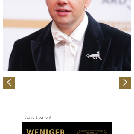
Abschnitt Einzelheiten
fest.
Wir verwenden Cookies, um Inhalte und Anzeigen zu
personalisieren, Funktionen für soziale Medien anbieten
zu können und die Zugriffe auf unsere Website zu
analysieren. Außerdem geben wir Informationen zu Ihrer
Verwendung unserer Website an unsere Partner für
soziale Medien, Werbung und Analysen weiter. Unsere
Partner führen diese Informationen möglicherweise mit
weiteren Daten zusammen, die Sie ihnen bereitgestellt
haben oder die sie im Rahmen Ihrer Nutzung der Dienste
gesammelt haben.
Advertisement