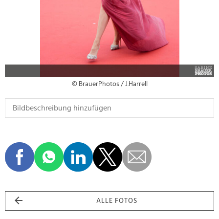
© BrauerPhotos / J.Harrell
ALLE FOTOS