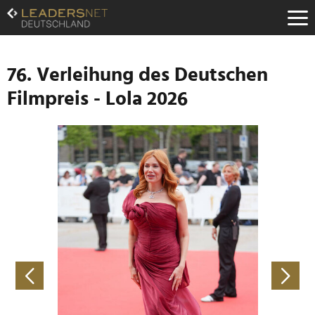
Zum
Inhalt
Zur
Fußzeilen-
Navigation
76. Verleihung des Deutschen
Zur
Filmpreis - Lola 2026
Hauptnavigation