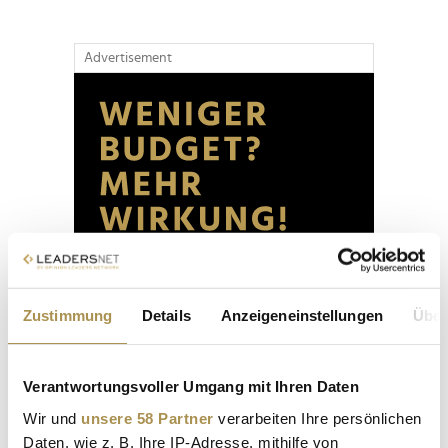
Advertisement
Zustimmung
Details
Anzeigeneinstellungen
Über
Verantwortungsvoller Umgang mit Ihren Daten
Wir und
unsere 58 Partner
verarbeiten Ihre persönlichen
Daten, wie z. B. Ihre IP-Adresse, mithilfe von