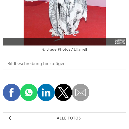
© BrauerPhotos / J.Harrell
ALLE FOTOS