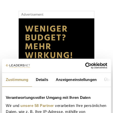
Advertisement
Zustimmung
Details
Anzeigeneinstellungen
Über
Verantwortungsvoller Umgang mit Ihren Daten
Wir und
unsere 58 Partner
verarbeiten Ihre persönlichen
Daten, wie z. B. Ihre IP-Adresse, mithilfe von