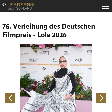
Zum
Inhalt
Zur
Fußzeilen-
Navigation
76. Verleihung des Deutschen
Zur
Filmpreis - Lola 2026
Hauptnavigation