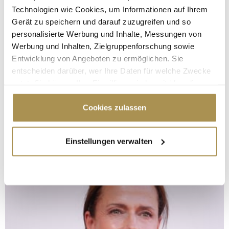
Technologien wie Cookies, um Informationen auf Ihrem
Gerät zu speichern und darauf zuzugreifen und so
personalisierte Werbung und Inhalte, Messungen von
Werbung und Inhalten, Zielgruppenforschung sowie
Entwicklung von Angeboten zu ermöglichen. Sie
entscheiden darüber, wer Ihre Daten für welche Zwecke
nutzt. Sie können Ihre Einwilligung jederzeit über die
Cookie-Erklärung oder durch Klicken auf das Privacy
Trigger Symbol ändern oder widerrufen
Cookies zulassen
Wenn Sie es erlauben, würden wir auch gerne:
Einstellungen verwalten
Informationen über Ihre geografische Lage
erfassen, welche bis auf einige Meter genau sein
können
Ihr Gerät durch aktives Scannen nach
bestimmten Merkmalen (Fingerprinting) identifizieren
Erfahren Sie mehr darüber, wie Ihre persönlichen Daten
verarbeitet werden, und legen Sie Ihre Präferenzen im