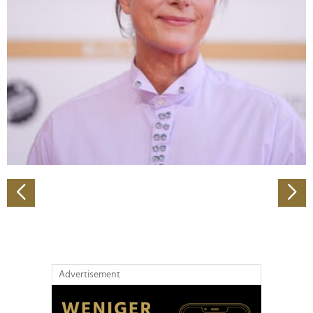
Abschnitt Einzelheiten
fest.
Wir verwenden Cookies, um Inhalte und Anzeigen zu
personalisieren, Funktionen für soziale Medien anbieten
zu können und die Zugriffe auf unsere Website zu
analysieren. Außerdem geben wir Informationen zu Ihrer
Verwendung unserer Website an unsere Partner für
soziale Medien, Werbung und Analysen weiter. Unsere
Partner führen diese Informationen möglicherweise mit
weiteren Daten zusammen, die Sie ihnen bereitgestellt
haben oder die sie im Rahmen Ihrer Nutzung der Dienste
gesammelt haben.
Advertisement