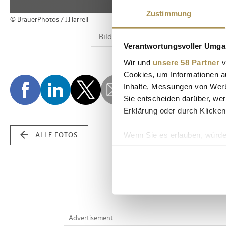
Zustimmung
© BrauerPhotos / J.Harrell
Verantwortungsvoller Umgan
Wir und
unsere 58 Partner
v
Cookies, um Informationen a
Inhalte, Messungen von Werb
Sie entscheiden darüber, wer
Erklärung oder durch Klicken
Wenn Sie es erlauben, würde
ALLE FOTOS
Informationen über Ih
Ihr Gerät durch aktiv
Erfahren Sie mehr darüber, w
Einzelheiten
fest.
Wir verwenden Cookies, um I
Advertisement
und die Zugriffe auf unsere 