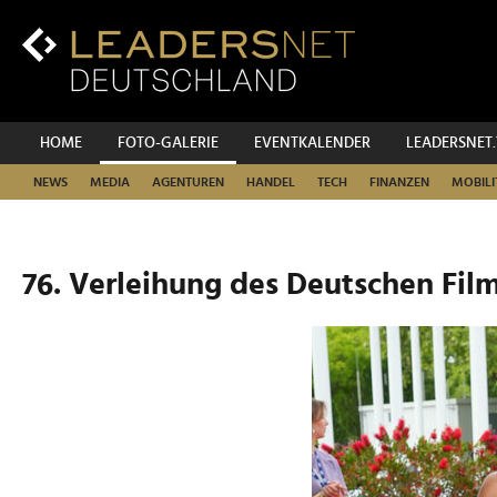
Zum
Inhalt
Zur
Fußzeilen-
Navigation
Zur
HOME
FOTO-GALERIE
EVENTKALENDER
LEADERSNET
Hauptnavigation
NEWS
MEDIA
AGENTUREN
HANDEL
TECH
FINANZEN
MOBILI
76. Verleihung des Deutschen Film