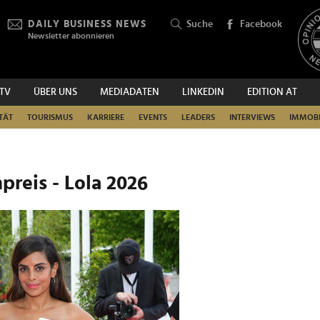
DAILY BUSINESS NEWS
Suche
Facebook
Newsletter abonnieren
.TV
ÜBER UNS
MEDIADATEN
LINKEDIN
EDITION AT
SUCHEN
TÄT
TOURISMUS
KARRIERE
EVENTS
LEADERS
INTERVIEWS
IMMOBI
preis - Lola 2026