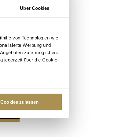
Über Cookies
ithilfe von Technologien wie
onalisierte Werbung und
 Angeboten zu ermöglichen.
g jederzeit über die Cookie-
au sein können
zieren
Cookies zulassen
hre Präferenzen im
Abschnitt
 Medien anbieten zu können
hrer Verwendung unserer