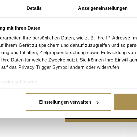
Details
Anzeigeneinstellungen
g mit Ihren Daten
erarbeiten Ihre persönlichen Daten, wie z. B. Ihre IP-Adresse, m
Advertisement
uf Ihrem Gerät zu speichern und darauf zuzugreifen und so pers
ung und Inhalten, Zielgruppenforschung sowie Entwicklung von
 Ihre Daten für welche Zwecke nutzt. Sie können Ihre Einwilligun
 auf das Privacy Trigger Symbol ändern oder widerrufen
n wir auch gerne:
re geografische Lage erfassen, welche bis auf einige Meter gen
es Scannen nach bestimmten Merkmalen (Fingerprinting) identifi
Einstellungen verwalten
ie Ihre persönlichen Daten verarbeitet werden, und legen Sie I
nhalte und Anzeigen zu personalisieren, Funktionen für soziale
Website zu analysieren. Außerdem geben wir Informationen zu I