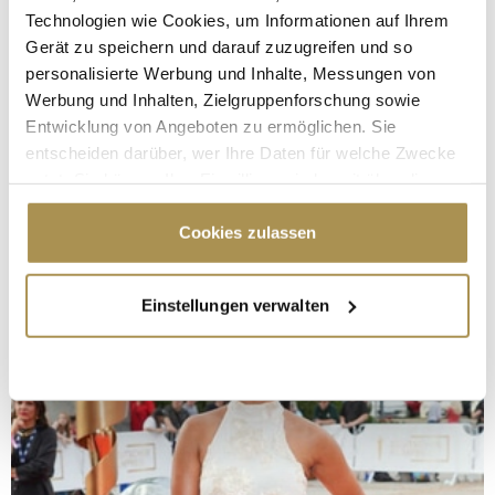
Technologien wie Cookies, um Informationen auf Ihrem
Gerät zu speichern und darauf zuzugreifen und so
personalisierte Werbung und Inhalte, Messungen von
Werbung und Inhalten, Zielgruppenforschung sowie
Entwicklung von Angeboten zu ermöglichen. Sie
entscheiden darüber, wer Ihre Daten für welche Zwecke
nutzt. Sie können Ihre Einwilligung jederzeit über die
Cookie-Erklärung oder durch Klicken auf das Privacy
Trigger Symbol ändern oder widerrufen
Cookies zulassen
Wenn Sie es erlauben, würden wir auch gerne:
Einstellungen verwalten
Informationen über Ihre geografische Lage
erfassen, welche bis auf einige Meter genau sein
können
Ihr Gerät durch aktives Scannen nach
bestimmten Merkmalen (Fingerprinting) identifizieren
Erfahren Sie mehr darüber, wie Ihre persönlichen Daten
verarbeitet werden, und legen Sie Ihre Präferenzen im