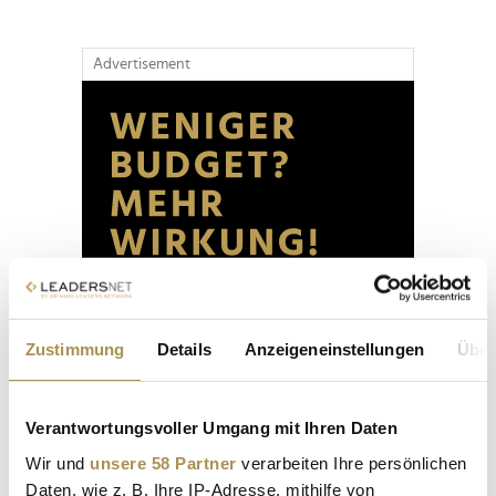
Advertisement
Zustimmung
Details
Anzeigeneinstellungen
Über
Verantwortungsvoller Umgang mit Ihren Daten
Wir und
unsere 58 Partner
verarbeiten Ihre persönlichen
Daten, wie z. B. Ihre IP-Adresse, mithilfe von