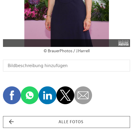
© BrauerPhotos / J.Harrell
ALLE FOTOS