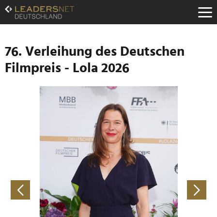
Zum
Inhalt
Zur
Fußzeilen-
Navigation
76. Verleihung des Deutschen
Zur
Filmpreis - Lola 2026
Hauptnavigation