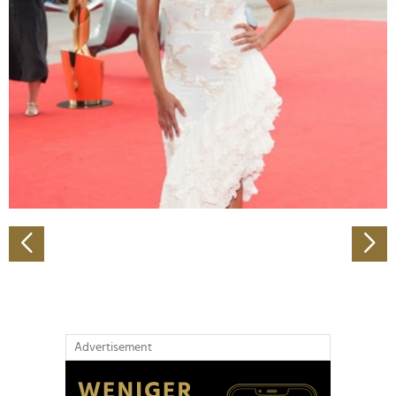
Abschnitt Einzelheiten
fest.
Wir verwenden Cookies, um Inhalte und Anzeigen zu
personalisieren, Funktionen für soziale Medien anbieten
zu können und die Zugriffe auf unsere Website zu
analysieren. Außerdem geben wir Informationen zu Ihrer
Verwendung unserer Website an unsere Partner für
soziale Medien, Werbung und Analysen weiter. Unsere
Partner führen diese Informationen möglicherweise mit
weiteren Daten zusammen, die Sie ihnen bereitgestellt
haben oder die sie im Rahmen Ihrer Nutzung der Dienste
gesammelt haben.
Advertisement