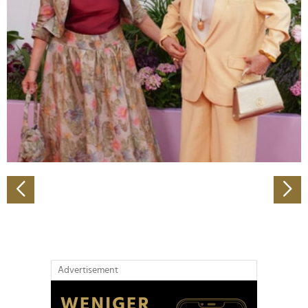
Abschnitt Einzelheiten
fest.
Wir verwenden Cookies, um Inhalte und Anzeigen zu
personalisieren, Funktionen für soziale Medien anbieten
zu können und die Zugriffe auf unsere Website zu
analysieren. Außerdem geben wir Informationen zu Ihrer
Verwendung unserer Website an unsere Partner für
soziale Medien, Werbung und Analysen weiter. Unsere
Partner führen diese Informationen möglicherweise mit
weiteren Daten zusammen, die Sie ihnen bereitgestellt
haben oder die sie im Rahmen Ihrer Nutzung der Dienste
gesammelt haben.
Advertisement