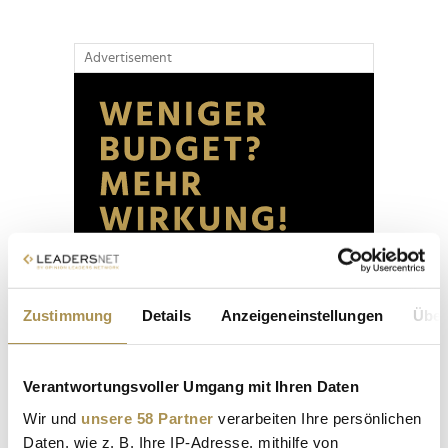
Advertisement
Zustimmung
Details
Anzeigeneinstellungen
Über
Verantwortungsvoller Umgang mit Ihren Daten
Wir und
unsere 58 Partner
verarbeiten Ihre persönlichen
Daten, wie z. B. Ihre IP-Adresse, mithilfe von