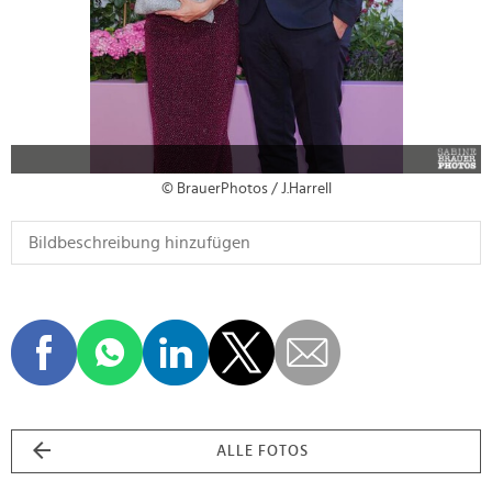
© BrauerPhotos / J.Harrell
ALLE FOTOS