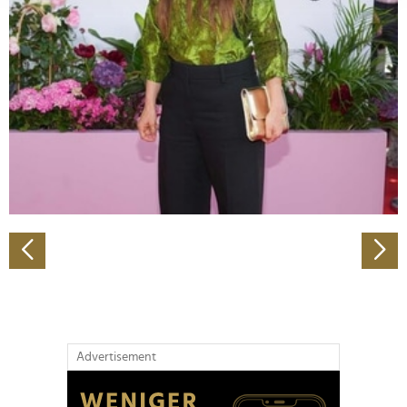
Abschnitt Einzelheiten
fest.
Wir verwenden Cookies, um Inhalte und Anzeigen zu
personalisieren, Funktionen für soziale Medien anbieten
zu können und die Zugriffe auf unsere Website zu
analysieren. Außerdem geben wir Informationen zu Ihrer
Verwendung unserer Website an unsere Partner für
soziale Medien, Werbung und Analysen weiter. Unsere
Partner führen diese Informationen möglicherweise mit
weiteren Daten zusammen, die Sie ihnen bereitgestellt
haben oder die sie im Rahmen Ihrer Nutzung der Dienste
gesammelt haben.
Advertisement