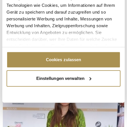
Technologien wie Cookies, um Informationen auf Ihrem
Gerät zu speichern und darauf zuzugreifen und so
personalisierte Werbung und Inhalte, Messungen von
Werbung und Inhalten, Zielgruppenforschung sowie
Entwicklung von Angeboten zu ermöglichen. Sie
entscheiden darüber, wer Ihre Daten für welche Zwecke
nutzt. Sie können Ihre Einwilligung jederzeit über die
Cookie-Erklärung oder durch Klicken auf das Privacy
Trigger Symbol ändern oder widerrufen
Cookies zulassen
Wenn Sie es erlauben, würden wir auch gerne:
Einstellungen verwalten
Informationen über Ihre geografische Lage
erfassen, welche bis auf einige Meter genau sein
können
Ihr Gerät durch aktives Scannen nach
bestimmten Merkmalen (Fingerprinting) identifizieren
Erfahren Sie mehr darüber, wie Ihre persönlichen Daten
verarbeitet werden, und legen Sie Ihre Präferenzen im