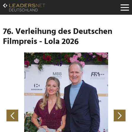
Zum
Inhalt
Zur
Fußzeilen-
Navigation
76. Verleihung des Deutschen
Zur
Filmpreis - Lola 2026
Hauptnavigation