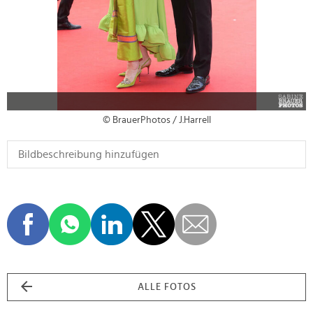
© BrauerPhotos / J.Harrell
ALLE FOTOS