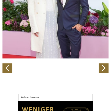
Abschnitt Einzelheiten
fest.
Wir verwenden Cookies, um Inhalte und Anzeigen zu
personalisieren, Funktionen für soziale Medien anbieten
zu können und die Zugriffe auf unsere Website zu
analysieren. Außerdem geben wir Informationen zu Ihrer
Verwendung unserer Website an unsere Partner für
soziale Medien, Werbung und Analysen weiter. Unsere
Partner führen diese Informationen möglicherweise mit
weiteren Daten zusammen, die Sie ihnen bereitgestellt
haben oder die sie im Rahmen Ihrer Nutzung der Dienste
gesammelt haben.
Advertisement