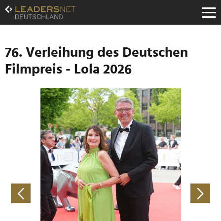
Zum
Inhalt
Zur
Fußzeilen-
Navigation
76. Verleihung des Deutschen
Zur
Filmpreis - Lola 2026
Hauptnavigation