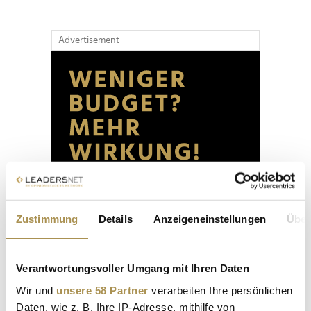
Advertisement
Zustimmung
Details
Anzeigeneinstellungen
Über
Verantwortungsvoller Umgang mit Ihren Daten
Wir und
unsere 58 Partner
verarbeiten Ihre persönlichen
Daten, wie z. B. Ihre IP-Adresse, mithilfe von