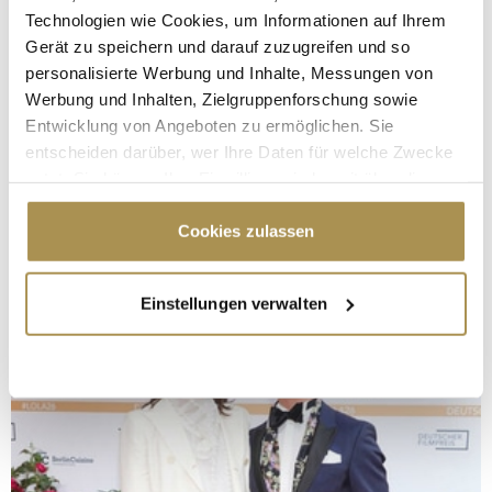
Technologien wie Cookies, um Informationen auf Ihrem
Gerät zu speichern und darauf zuzugreifen und so
personalisierte Werbung und Inhalte, Messungen von
Werbung und Inhalten, Zielgruppenforschung sowie
Entwicklung von Angeboten zu ermöglichen. Sie
entscheiden darüber, wer Ihre Daten für welche Zwecke
nutzt. Sie können Ihre Einwilligung jederzeit über die
Cookie-Erklärung oder durch Klicken auf das Privacy
Trigger Symbol ändern oder widerrufen
Cookies zulassen
Wenn Sie es erlauben, würden wir auch gerne:
Einstellungen verwalten
Informationen über Ihre geografische Lage
erfassen, welche bis auf einige Meter genau sein
können
Ihr Gerät durch aktives Scannen nach
bestimmten Merkmalen (Fingerprinting) identifizieren
Erfahren Sie mehr darüber, wie Ihre persönlichen Daten
verarbeitet werden, und legen Sie Ihre Präferenzen im