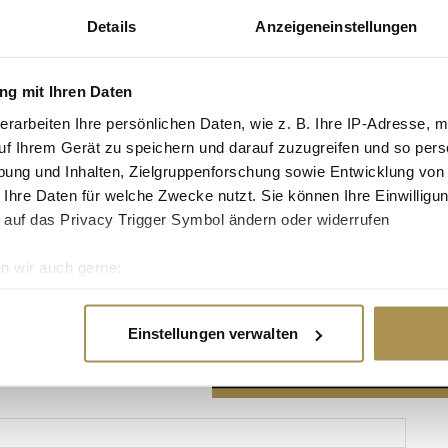
Details
Anzeigeneinstellungen
g mit Ihren Daten
erarbeiten Ihre persönlichen Daten, wie z. B. Ihre IP-Adresse, m
Advertisement
uf Ihrem Gerät zu speichern und darauf zuzugreifen und so pers
ung und Inhalten, Zielgruppenforschung sowie Entwicklung von
 Ihre Daten für welche Zwecke nutzt. Sie können Ihre Einwilligun
 auf das Privacy Trigger Symbol ändern oder widerrufen
n wir auch gerne:
re geografische Lage erfassen, welche bis auf einige Meter gen
es Scannen nach bestimmten Merkmalen (Fingerprinting) identifi
Einstellungen verwalten
ie Ihre persönlichen Daten verarbeitet werden, und legen Sie I
nhalte und Anzeigen zu personalisieren, Funktionen für soziale
Website zu analysieren. Außerdem geben wir Informationen zu I