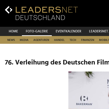
Zum
Inhalt
Zur
Fußzeilen-
Navigation
Zur
HOME
FOTO-GALERIE
EVENTKALENDER
LEADERSNET
Hauptnavigation
NEWS
MEDIA
AGENTUREN
HANDEL
TECH
FINANZEN
MOBILI
76. Verleihung des Deutschen Film