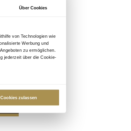
Über Cookies
ithilfe von Technologien wie
onalisierte Werbung und
 Angeboten zu ermöglichen.
g jederzeit über die Cookie-
au sein können
zieren
Cookies zulassen
hre Präferenzen im
Abschnitt
 Medien anbieten zu können
hrer Verwendung unserer