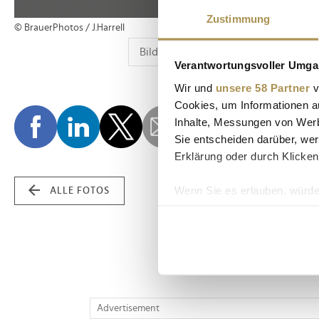
Zustimmung
© BrauerPhotos / J.Harrell
Verantwortungsvoller Umgan
Wir und
unsere 58 Partner
v
Cookies, um Informationen a
Inhalte, Messungen von Werb
Sie entscheiden darüber, wer
Erklärung oder durch Klicken
Wenn Sie es erlauben, würde
ALLE FOTOS
Informationen über Ih
Ihr Gerät durch aktiv
Erfahren Sie mehr darüber, w
Einzelheiten
fest.
Wir verwenden Cookies, um I
Advertisement
und die Zugriffe auf unsere 