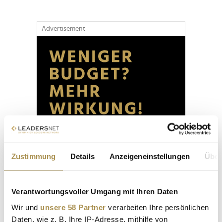
Advertisement
Zustimmung
Details
Anzeigeneinstellungen
Über
Verantwortungsvoller Umgang mit Ihren Daten
Wir und
unsere 58 Partner
verarbeiten Ihre persönlichen
Daten, wie z. B. Ihre IP-Adresse, mithilfe von