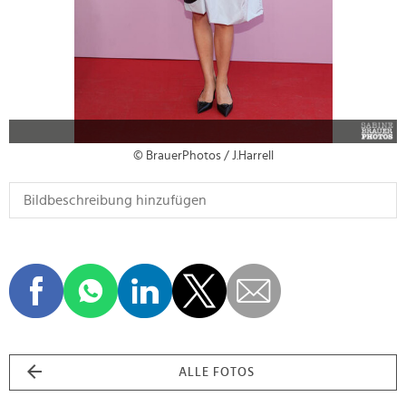
© BrauerPhotos / J.Harrell
ALLE FOTOS