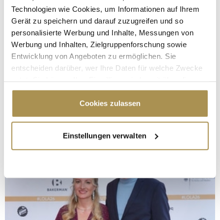
Technologien wie Cookies, um Informationen auf Ihrem
Gerät zu speichern und darauf zuzugreifen und so
personalisierte Werbung und Inhalte, Messungen von
Werbung und Inhalten, Zielgruppenforschung sowie
Entwicklung von Angeboten zu ermöglichen. Sie
entscheiden darüber, wer Ihre Daten für welche Zwecke
nutzt. Sie können Ihre Einwilligung jederzeit über die
Cookie-Erklärung oder durch Klicken auf das Privacy
Trigger Symbol ändern oder widerrufen
Cookies zulassen
Wenn Sie es erlauben, würden wir auch gerne:
Einstellungen verwalten
Informationen über Ihre geografische Lage
erfassen, welche bis auf einige Meter genau sein
können
Ihr Gerät durch aktives Scannen nach
bestimmten Merkmalen (Fingerprinting) identifizieren
Erfahren Sie mehr darüber, wie Ihre persönlichen Daten
verarbeitet werden, und legen Sie Ihre Präferenzen im