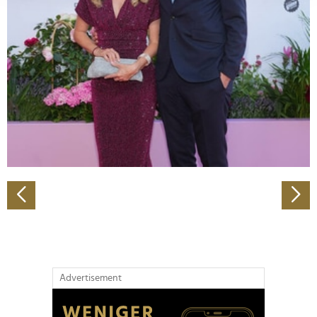
Abschnitt Einzelheiten
fest.
Wir verwenden Cookies, um Inhalte und Anzeigen zu
personalisieren, Funktionen für soziale Medien anbieten
zu können und die Zugriffe auf unsere Website zu
analysieren. Außerdem geben wir Informationen zu Ihrer
Verwendung unserer Website an unsere Partner für
soziale Medien, Werbung und Analysen weiter. Unsere
Partner führen diese Informationen möglicherweise mit
weiteren Daten zusammen, die Sie ihnen bereitgestellt
haben oder die sie im Rahmen Ihrer Nutzung der Dienste
gesammelt haben.
Advertisement