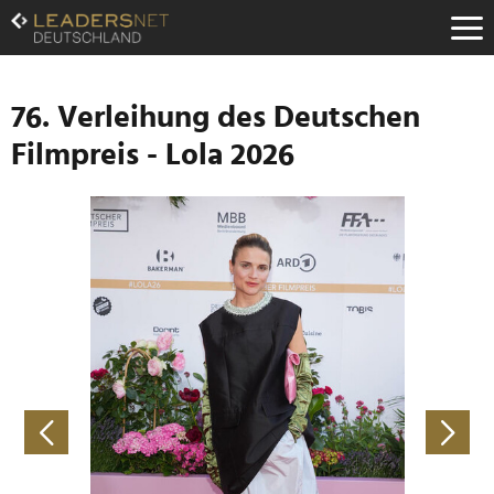
Zum
Inhalt
Zur
Fußzeilen-
Navigation
76. Verleihung des Deutschen
Zur
Filmpreis - Lola 2026
Hauptnavigation