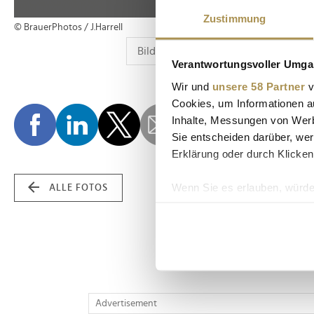
Zustimmung
© BrauerPhotos / J.Harrell
Verantwortungsvoller Umgan
Wir und
unsere 58 Partner
v
Cookies, um Informationen a
Inhalte, Messungen von Werb
Sie entscheiden darüber, wer
Erklärung oder durch Klicken
Wenn Sie es erlauben, würde
ALLE FOTOS
Informationen über Ih
Ihr Gerät durch aktiv
Erfahren Sie mehr darüber, w
Einzelheiten
fest.
Wir verwenden Cookies, um I
Advertisement
und die Zugriffe auf unsere 