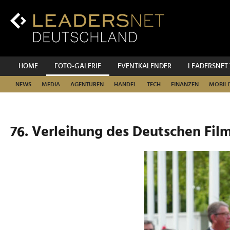
Zum
Inhalt
Zur
Fußzeilen-
Navigation
Zur
HOME
FOTO-GALERIE
EVENTKALENDER
LEADERSNET
Hauptnavigation
NEWS
MEDIA
AGENTUREN
HANDEL
TECH
FINANZEN
MOBILI
76. Verleihung des Deutschen Film