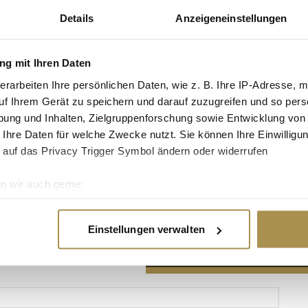
Details
Anzeigeneinstellungen
g mit Ihren Daten
erarbeiten Ihre persönlichen Daten, wie z. B. Ihre IP-Adresse, m
Advertisement
uf Ihrem Gerät zu speichern und darauf zuzugreifen und so pers
ung und Inhalten, Zielgruppenforschung sowie Entwicklung von
 Ihre Daten für welche Zwecke nutzt. Sie können Ihre Einwilligun
 auf das Privacy Trigger Symbol ändern oder widerrufen
n wir auch gerne:
re geografische Lage erfassen, welche bis auf einige Meter gen
es Scannen nach bestimmten Merkmalen (Fingerprinting) identifi
Einstellungen verwalten
ie Ihre persönlichen Daten verarbeitet werden, und legen Sie I
nhalte und Anzeigen zu personalisieren, Funktionen für soziale
Website zu analysieren. Außerdem geben wir Informationen zu I