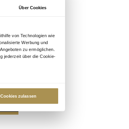
Über Cookies
ithilfe von Technologien wie
onalisierte Werbung und
 Angeboten zu ermöglichen.
g jederzeit über die Cookie-
au sein können
zieren
Cookies zulassen
hre Präferenzen im
Abschnitt
 Medien anbieten zu können
hrer Verwendung unserer