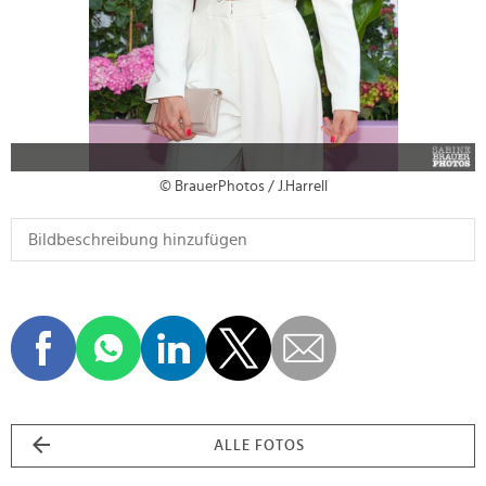
© BrauerPhotos / J.Harrell
ALLE FOTOS