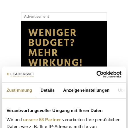
Advertisement
Zustimmung
Details
Anzeigeneinstellungen
Über
Verantwortungsvoller Umgang mit Ihren Daten
Wir und
unsere 58 Partner
verarbeiten Ihre persönlichen
Daten, wie z. B. Ihre IP-Adresse, mithilfe von