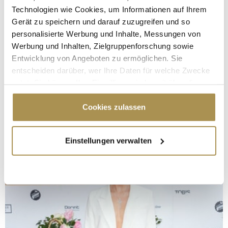
Technologien wie Cookies, um Informationen auf Ihrem
Gerät zu speichern und darauf zuzugreifen und so
personalisierte Werbung und Inhalte, Messungen von
Werbung und Inhalten, Zielgruppenforschung sowie
Entwicklung von Angeboten zu ermöglichen. Sie
entscheiden darüber, wer Ihre Daten für welche Zwecke
nutzt. Sie können Ihre Einwilligung jederzeit über die
Cookie-Erklärung oder durch Klicken auf das Privacy
Trigger Symbol ändern oder widerrufen
Cookies zulassen
Wenn Sie es erlauben, würden wir auch gerne:
Einstellungen verwalten
Informationen über Ihre geografische Lage
erfassen, welche bis auf einige Meter genau sein
können
Ihr Gerät durch aktives Scannen nach
bestimmten Merkmalen (Fingerprinting) identifizieren
Erfahren Sie mehr darüber, wie Ihre persönlichen Daten
verarbeitet werden, und legen Sie Ihre Präferenzen im