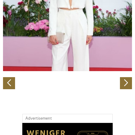
Abschnitt Einzelheiten
fest.
Wir verwenden Cookies, um Inhalte und Anzeigen zu
personalisieren, Funktionen für soziale Medien anbieten
zu können und die Zugriffe auf unsere Website zu
analysieren. Außerdem geben wir Informationen zu Ihrer
Verwendung unserer Website an unsere Partner für
soziale Medien, Werbung und Analysen weiter. Unsere
Partner führen diese Informationen möglicherweise mit
weiteren Daten zusammen, die Sie ihnen bereitgestellt
haben oder die sie im Rahmen Ihrer Nutzung der Dienste
gesammelt haben.
Advertisement