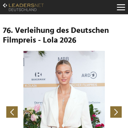
Zum
Inhalt
Zur
Fußzeilen-
Navigation
76. Verleihung des Deutschen
Zur
Filmpreis - Lola 2026
Hauptnavigation